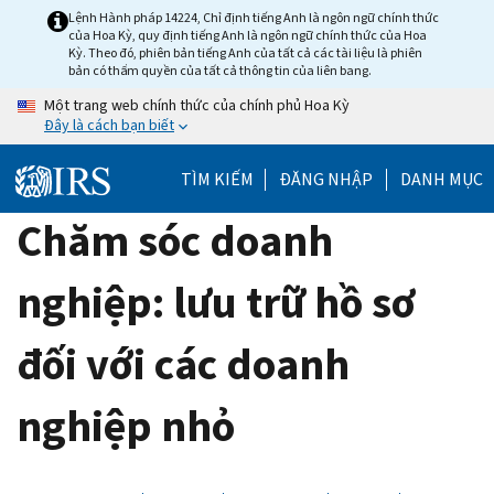
Skip
Lệnh Hành pháp 14224, Chỉ định tiếng Anh là ngôn ngữ chính thức
của Hoa Kỳ, quy định tiếng Anh là ngôn ngữ chính thức của Hoa
to
Kỳ. Theo đó, phiên bản tiếng Anh của tất cả các tài liệu là phiên
main
bản có thẩm quyền của tất cả thông tin của liên bang.
content
Một trang web chính thức của chính phủ Hoa Kỳ
Đây là cách bạn biết
TÌM KIẾM
ĐĂNG NHẬP
DANH MỤC
Chăm sóc doanh
nghiệp: lưu trữ hồ sơ
đối với các doanh
nghiệp nhỏ