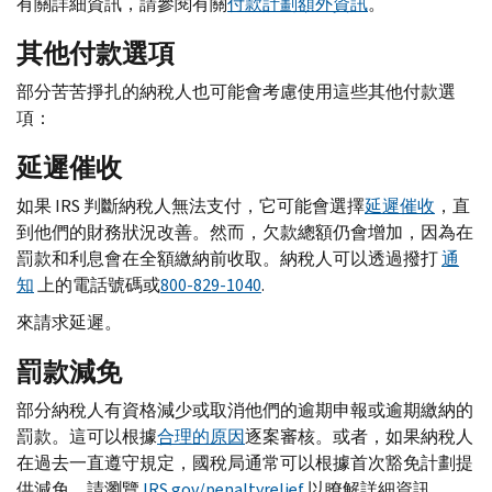
有關詳細資訊，請參閱有關
付款計劃額外資訊
。
其他付款選項
部分苦苦掙扎的納稅人也可能會考慮使用這些其他付款選
項：
延遲催收
如果
IRS
判斷納稅人無法支付，它可能會選擇
延遲催收
，直
到他們的財務狀況改善。然而，欠款總額仍會增加，因為在
罰款和利息會在全額繳納前收取。納稅人可以透過撥打
通
知
上的電話號碼或
800-829-1040
.
來請求延遲。
罰款減免
部分納稅人有資格減少或取消他們的逾期申報或逾期繳納的
罰款。這可以根據
合理的原因
逐案審核。或者，如果納稅人
在過去一直遵守規定，國稅局通常可以根據首次豁免計劃提
供減免。請瀏覽
IRS.gov
/
penaltyrelief
以瞭解詳細資訊。