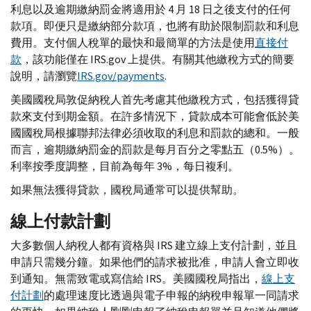
利息以及逾期繳納罰金將適用於 4 月 18 日之後支付的任何
款項。即便只是繳納部分款項，也將有助於限制罰款和利息
費用。支付個人稅單的最快和最簡單的方法是使用
直接付
款
，該功能僅在
IRS.gov
上提供。有關其他繳稅方式的簡要
說明，請瀏覽
IRS.gov
/
payments
.
美國國稅局敦促納稅人首先考慮其他繳稅方式，包括獲得貸
款來支付到期金額。在許多情況下，貸款成本可能會低於美
國國稅局根據聯邦法律必須收取的利息和罰款的總和。一般
而言，逾期繳納罰金的罰款是每月百分之零點五（0.5%）。
利率按季度調整，目前為每年 3%，每日複利。
如果無法獲得貸款，國稅局通常可以提供幫助。
線上付款計劃
大多數個人納稅人都有資格與
IRS
建立線上支付計劃，並且
申請只需幾分鐘。如果他們的請求被批准，申請人會立即收
到通知。無需致電或寫信給
IRS
。美國國稅局指出，
線上支
付計劃
的處理速度比透過與電子申報的納稅申報單一同請求