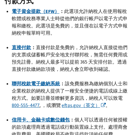
付款方式
電子資金提款（
EFW
）
：
此選項允許納稅人在使用報稅
軟體或稅務專業人士時從他們的銀行帳戶以電子方式申
報和繳稅。此選項是免費的，並且僅在以電子方式申報
納稅申報單時可用。
直接付款
：
直接付款是免費的，允許納稅人直接從他們
的支票或儲蓄帳戶安全地支付聯邦稅，無需任何費用或
預先註冊。納稅人最多可以提前 365 天安排付款。透過
直接付款繳納款項後，納稅人會立即收到確認。
聯邦稅款電子繳納系統
：
該免費服務為繳納個別人士和
企業稅款的納稅人提供了一種安全便捷的電話或線上繳
稅方式。如要註冊並瞭解更多資訊，納稅人可以致電
800-555-4477
, ，或瀏覽
eftps.gov
（英文）
。
信用卡、金融卡或數位錢包
：
個人可以透過任何被授權
的款項處理商透過電話或行動裝置線上支付。處理商會
收取費用。美國國稅局不收取這些款項的任何費