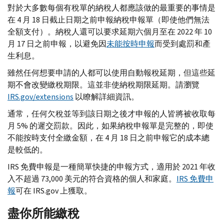
對於大多數每個有稅單的納稅人都應該做的最重要的事情是
在 4 月 18 日截止日期之前申報納稅申報單（即使他們無法
全額支付）。納稅人還可以要求延期六個月至在 2022 年 10
月 17 日之前申報，以避免因
未能按時申報
而受到處罰和產
生利息。
雖然任何想要申請的人都可以使用自動報稅延期，但這些延
期不會改變繳稅期限。這並非使納稅期限延期。請瀏覽
IRS.gov
/
extensions
以瞭解詳細資訊。
通常，任何欠稅並等到該日期之後才申報的人皆將被收取每
月 5% 的遲交罰款。因此，如果納稅申報單是完整的，即使
不能按時支付全繳金額，在 4 月 18 日之前申報它的成本總
是較低的。
IRS
免費申報是一種簡單快捷的申報方式，適用於 2021 年收
入不超過 73,000 美元的符合資格的個人和家庭。
IRS
免費申
報
可在
IRS.gov
上獲取。
盡你所能繳稅