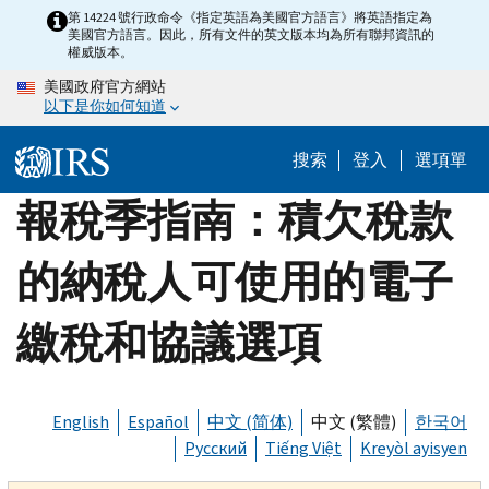
Skip
第 14224 號行政命令《指定英語為美國官方語言》將英語指定為
美國官方語言。因此，所有文件的英文版本均為所有聯邦資訊的
to
權威版本。
main
美國政府官方網站
content
以下是你如何知道
搜索
登入
選項單
報稅季指南：積欠稅款
的納稅人可使用的電子
繳稅和協議選項
English
Español
中文 (简体)
中文 (繁體)
한국어
Русский
Tiếng Việt
Kreyòl ayisyen