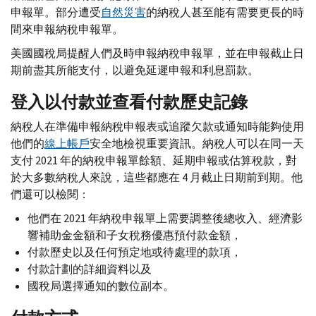
申報單。部分遭受
自然災害
的納稅人甚至能有需要更長的時
間來申報納稅申報單。
美國國稅局提醒人們及時申報納稅申報單，並在申報截止日
期前盡其所能支付，以避免延遲申報和利息罰款。
登入以付款並查看付款歷史記錄
納稅人在準備申報納稅申報表或追蹤欠款或通知時能夠使用
他們的
線上帳戶
安全地檢視重要資訊。納稅人可以在同一天
支付 2021 年的納稅申報單餘額、延期申報或估算稅款，對
於大多數納稅人來說，這些都應在 4 月截止日期前到期。他
們還可以檢閱：
他們在 2021 年納稅申報單上需要調整後總收入、經濟影
響補助金金額和子女稅務優惠預付款金額，
付款歷史以及任何預定地或待處理的款項，
付款計劃的詳細資料以及
國稅局選擇通知的數位副本。