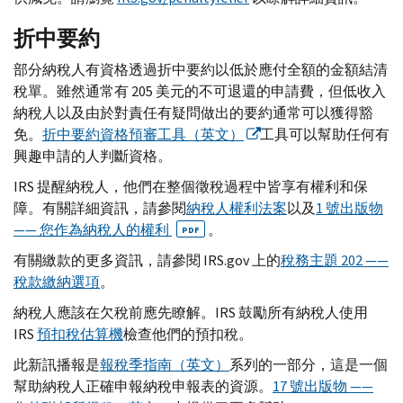
折中要約
部分納稅人有資格透過折中要約以低於應付全額的金額結清
稅單。雖然通常有 205 美元的不可退還的申請費，但低收入
納稅人以及由於對責任有疑問做出的要約通常可以獲得豁
免。
折中要約資格預審工具（英文）
工具可以幫助任何有
興趣申請的人判斷資格。
IRS
提醒納稅人，他們在整個徵稅過程中皆享有權利和保
障。有關詳細資訊，請參閱
納稅人權利法案
以及
1 號出版物
—— 您作為納稅人的權利
。
PDF
有關繳款的更多資訊，請參閱
IRS.gov
上的
稅務主題 202 ——
稅款繳納選項
。
納稅人應該在欠稅前應先瞭解。
IRS
鼓勵所有納稅人使用
IRS
預扣稅估算機
檢查他們的預扣稅。
此新訊播報是
報稅季指南（英文）
系列的一部分，這是一個
幫助納稅人正確申報納稅申報表的資源。
17 號出版物 ——