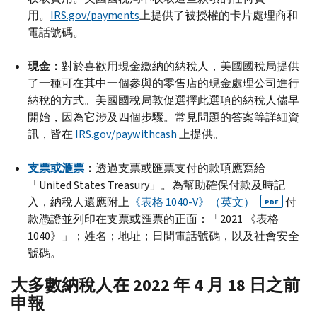
用。
IRS.gov
/
payments
上提供了被授權的卡片處理商和
電話號碼。
現金：
對於喜歡用現金繳納的納稅人，美國國稅局提供
了一種可在其中一個參與的零售店的現金處理公司進行
納稅的方式。美國國稅局敦促選擇此選項的納稅人儘早
開始，因為它涉及四個步驟。常見問題的答案等詳細資
訊，皆在
IRS.gov
/
paywithcash
上提供。
支票或滙票
：
透過支票或匯票支付的款項應寫給
「
United States Treasury
」。為幫助確保付款及時記
入，納稅人還應附上
《表格 1040-
V
》（英文）
付
PDF
款憑證並列印在支票或匯票的正面：「2021 《表格
1040》」；姓名；地址；日間電話號碼，以及社會安全
號碼。
大多數納稅人在 2022 年 4 月 18 日之前
申報