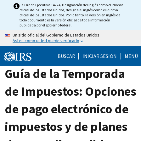
Skip
La Orden Ejecutiva 14224, Designación del inglés como el idioma
oficial de los Estados Unidos, designa al inglés como el idioma
to
oficial de los Estados Unidos. Por lo tanto, la versión en inglés de
main
todo documento es la versión oficial de toda información
publicada por el gobierno federal.
content
Un sitio oficial del Gobierno de Estados Unidos
Así es como usted puede verificarlo
BUSCAR
INICIAR SESIÓN
MENÚ
Guía de la Temporada
de Impuestos: Opciones
de pago electrónico de
impuestos y de planes