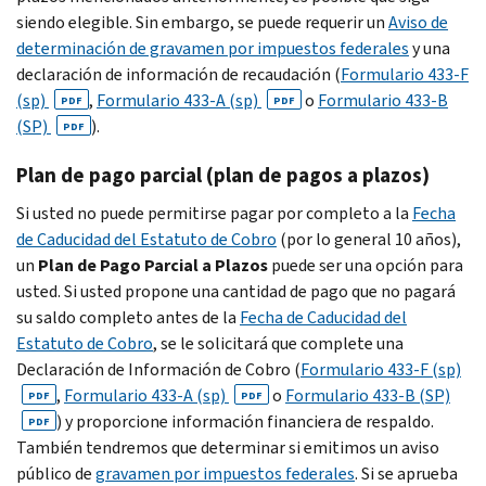
siendo elegible. Sin embargo, se puede requerir un
Aviso de
determinación de gravamen por impuestos federales
y una
declaración de información de recaudación (
Formulario 433-F
(sp)
,
Formulario 433-A (sp)
o
Formulario 433-B
PDF
PDF
(SP)
).
PDF
Plan de pago parcial (plan de pagos a plazos)
Si usted no puede permitirse pagar por completo a la
Fecha
de Caducidad del Estatuto de Cobro
(por lo general 10 años),
un
Plan de Pago Parcial a Plazos
puede ser una opción para
usted. Si usted propone una cantidad de pago que no pagará
su saldo completo antes de la
Fecha de Caducidad del
Estatuto de Cobro
, se le solicitará que complete una
Declaración de Información de Cobro (
Formulario 433-F (sp)
,
Formulario 433-A (sp)
o
Formulario 433-B (SP)
PDF
PDF
) y proporcione información financiera de respaldo.
PDF
También tendremos que determinar si emitimos un aviso
público de
gravamen por impuestos federales
. Si se aprueba