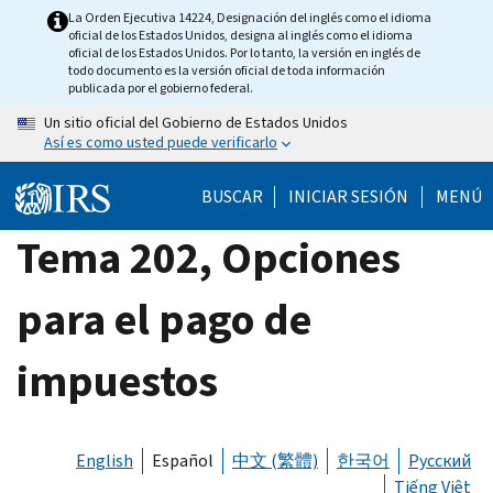
Skip
La Orden Ejecutiva 14224, Designación del inglés como el idioma
oficial de los Estados Unidos, designa al inglés como el idioma
to
oficial de los Estados Unidos. Por lo tanto, la versión en inglés de
main
todo documento es la versión oficial de toda información
publicada por el gobierno federal.
content
Un sitio oficial del Gobierno de Estados Unidos
Así es como usted puede verificarlo
BUSCAR
INICIAR SESIÓN
MENÚ
Tema 202, Opciones
para el pago de
impuestos
English
Español
中文 (繁體)
한국어
Русский
Tiếng Việt