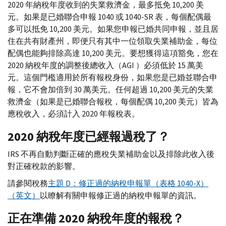
2020 年納稅年度收到的失業救濟金，最多抵免 10,200 美
元。如果是已婚聯合申報 1040 或 1040-
SR
表，每個配偶最
多可以抵免 10,200 美元。如果您申報已婚共同申報，並且居
住在共有財產州，即便只有其中一位領取失業補助金，每位
配偶也能夠排除高達 10,200 美元。要想獲得這項豁免，您在
2020 納稅年度的調整後總收入（
AGI
）必須低於 15 萬美
元。這個門檻適用於所有報稅身份，如果您是已婚並聯合申
報，它不會加倍到 30 萬美元。任何超過 10,200 美元的失業
救濟金（如果是已婚聯合報稅，每個配偶 10,200 美元）皆為
應稅收入，必須計入 2020 年報稅表。
2020 納稅年度已經報過稅了？
IRS
不再自動判斷正確的應稅失業補助金以及排除此收入後
對正確稅款的影響。
請參閱稅務
主題
D
：修正過的納稅申報單（表格 1040-
X
）
（英文）
以瞭解有關申報修正過的納稅申報單的資訊。
正在準備 2020 納稅年度的報稅？