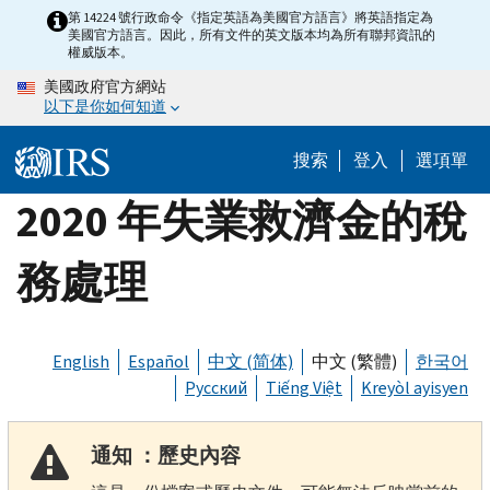
Skip
第 14224 號行政命令《指定英語為美國官方語言》將英語指定為
美國官方語言。因此，所有文件的英文版本均為所有聯邦資訊的
to
權威版本。
main
美國政府官方網站
content
以下是你如何知道
搜索
登入
選項單
2020 年失業救濟金的稅
務處理
English
Español
中文 (简体)
中文 (繁體)
한국어
Русский
Tiếng Việt
Kreyòl ayisyen
通知 ：歷史內容