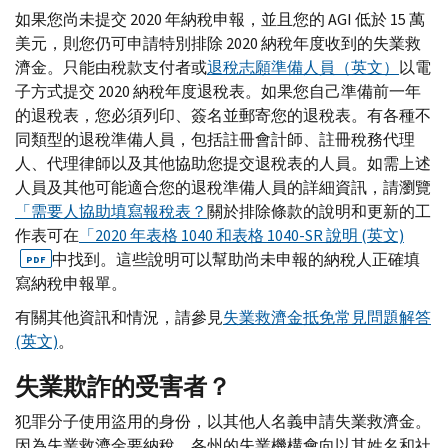
如果您尚未提交 2020 年納稅申報，並且您的
AGI
低於 15 萬
美元，則您仍可申請特別排除 2020 納稅年度收到的失業救
濟金。只能由稅款支付者或
退稅志願準備人員（英文）
以電
子方式提交 2020 納稅年度退稅表。如果您自己準備前一年
的退稅表，您必須列印、簽名並郵寄您的退稅表。有各種不
同類型的退稅準備人員，包括註冊會計師、註冊稅務代理
人、代理律師以及其他協助您提交退稅表的人員。如需上述
人員及其他可能適合您的退稅準備人員的詳細資訊，請瀏覽
「需要人協助填寫報稅表？
關於排除條款的說明和更新的工
作表可在
「2020 年表格 1040 和表格 1040-
SR
說明 (英文)
中找到。這些說明可以幫助尚未申報的納稅人正確填
PDF
寫納稅申報單。
有關其他資訊和情況，請參見
失業救濟金抵免常見問題解答
(英文)
。
失業欺詐的受害者？
犯罪分子使用盜用的身份，以其他人名義申請失業救濟金。
因為失業救濟金要納稅，各州的失業機構會向以其姓名和社