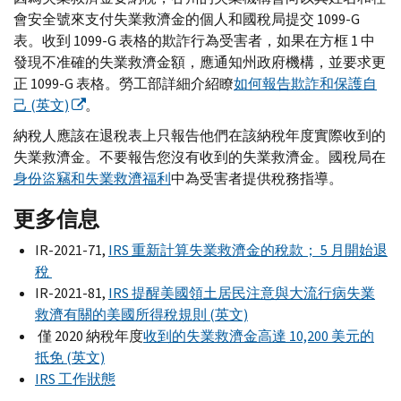
會安全號來支付失業救濟金的個人和國稅局提交 1099-
G
表。收到 1099-
G
表格的欺詐行為受害者，如果在方框 1 中
發現不准確的失業救濟金額，應通知州政府機構，並要求更
正 1099-
G
表格。勞工部詳細介紹瞭
如何報告欺詐和保護自
己 (英文)
。
納稅人應該在退稅表上只報告他們在該納稅年度實際收到的
失業救濟金。不要報告您沒有收到的失業救濟金。國稅局在
身份盜竊和失業救濟福利
中為受害者提供稅務指導。
更多信息
IR-
2021-71,
IRS
重新計算失業救濟金的稅款； 5 月開始退
稅
IR-
2021-81,
IRS
提醒美國領土居民注意與大流行病失業
救濟有關的美國所得稅規則 (英文)
僅 2020 納稅年度
收到的失業救濟金高達 10,200 美元的
抵免 (英文)
IRS
工作狀態