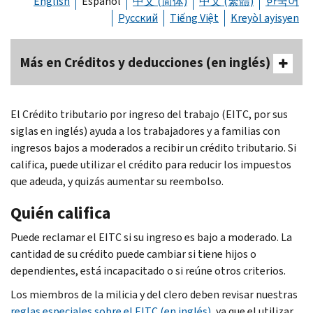
English
Español
中文 (简体)
中文 (繁體)
한국어
Русский
Tiếng Việt
Kreyòl ayisyen
Más en Créditos y deducciones (en inglés)
Body
El Crédito tributario por ingreso del trabajo (EITC, por sus
siglas en inglés) ayuda a los trabajadores y a familias con
ingresos bajos a moderados a recibir un crédito tributario. Si
califica, puede utilizar el crédito para reducir los impuestos
que adeuda, y quizás aumentar su reembolso.
Quién califica
Puede reclamar el EITC si su ingreso es bajo a moderado. La
cantidad de su crédito puede cambiar si tiene hijos o
dependientes, está incapacitado o si reúne otros criterios.
Los miembros de la milicia y del clero deben revisar nuestras
reglas especiales sobre el EITC (en inglés)
, ya que el utilizar