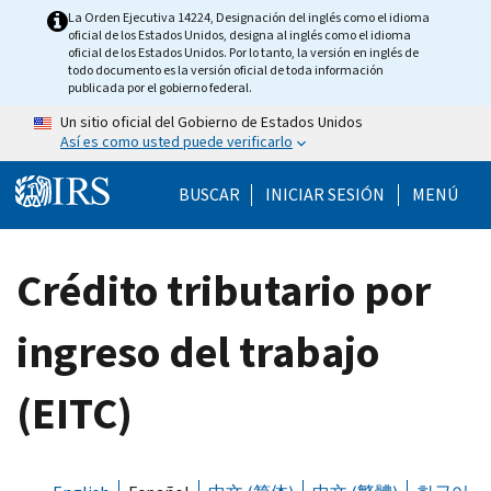
Skip to main content
La Orden Ejecutiva 14224, Designación del inglés como el idioma
oficial de los Estados Unidos, designa al inglés como el idioma
oficial de los Estados Unidos. Por lo tanto, la versión en inglés de
todo documento es la versión oficial de toda información
publicada por el gobierno federal.
Un sitio oficial del Gobierno de Estados Unidos
Así es como usted puede verificarlo
Help Menu Mobile
BUSCAR
INICIAR SESIÓN
MENÚ
Crédito tributario por
ingreso del trabajo
(EITC)