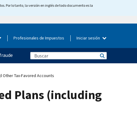
os. Por lo tanto, la versión en inglés de todo documento es la
Profesionales de Impuestos
Iniciar sesión
fraude
and Other Tax-Favored Accounts
ed Plans (including