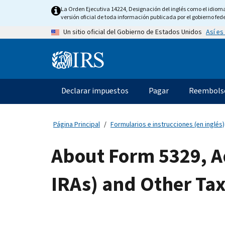
Skip
La Orden Ejecutiva 14224, Designación del inglés como el idioma o
to
versión oficial de toda información publicada por el gobierno fede
main
Así es
Un sitio oficial del Gobierno de Estados Unidos
content
Information
Menu
Declarar impuestos
Pagar
Reembols
Navegación
principal
Página Principal
Formularios e instrucciones (en inglés)
About Form 5329, Ad
IRAs) and Other Ta