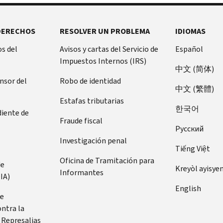
DERECHOS
RESOLVER UN PROBLEMA
IDIOMAS
s del
Avisos y cartas del Servicio de
Español
Impuestos Internos (IRS)
中文 (简体)
ensor del
Robo de identidad
中文 (繁體)
Estafas tributarias
한국어
diente de
Fraude fiscal
Pусский
Investigación penal
Tiếng Việt
Oficina de Tramitación para
de
Kreyòl ayisye
Informantes
IA)
English
de
ontra la
 Represalias