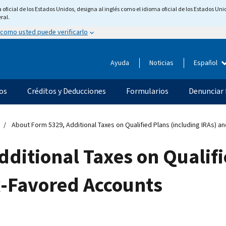
ficial de los Estados Unidos, designa al inglés como el idioma oficial de los Estados Unid
ral.
 como usted puede verificarlo
Ayuda
Noticias
Español
os
Créditos y Deducciones
Formularios
Denunciar 
About Form 5329, Additional Taxes on Qualified Plans (including IRAs) 
ditional Taxes on Qualifi
x-Favored Accounts