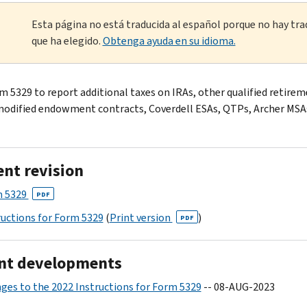
Esta página no está traducida al español porque no hay tra
que ha elegido.
Obtenga ayuda en su idioma.
m 5329 to report additional taxes on IRAs, other qualified retire
modified endowment contracts, Coverdell ESAs, QTPs, Archer MSAs
ent revision
 5329
PDF
ructions for Form 5329
(
Print version
)
PDF
nt developments
ges to the 2022 Instructions for Form 5329
-- 08-AUG-2023