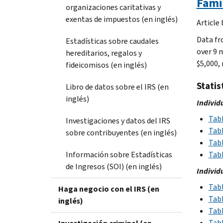
Fami
organizaciones caritativas y
exentas de impuestos (en inglés)
Article
Data fro
Estadísticas sobre caudales
over 9 
hereditarios, regalos y
$5,000,
fideicomisos (en inglés)
Statis
Libro de datos sobre el IRS (en
inglés)
Individ
Tabl
Investigaciones y datos del IRS
Tabl
sobre contribuyentes (en inglés)
Tabl
Información sobre Estadísticas
Tabl
de Ingresos (SOI) (en inglés)
Individ
Tabl
Haga negocio con el IRS (en
Tabl
inglés)
Tabl
Tabl