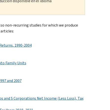
ducción disponible en el idioma
 also non-recurring studies for which we produce
articles:
 Returns, 1990-2004
nto Family Units
1997 and 2007
ps and S Corporations Net Income (Less Loss), Tax