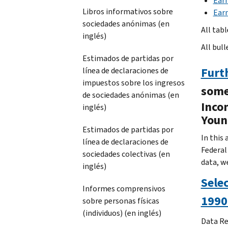
Earn
Libros informativos sobre
Earn
sociedades anónimas (en
All tabl
inglés)
All bull
Estimados de partidas por
Furt
línea de declaraciones de
impuestos sobre los ingresos
some
de sociedades anónimas (en
Inco
inglés)
Youn
Estimados de partidas por
In this
línea de declaraciones de
Federal 
sociedades colectivas (en
data, w
inglés)
Sele
Informes comprensivos
1990
sobre personas físicas
(individuos) (en inglés)
Data Re