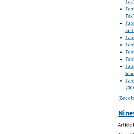
Tax 
Tabl
Tax 
Tabl
and
Tabl
Tabl
Tabl
Tabl
Tabl
Yea
Tabl
200
(
Back t
Nine
Article