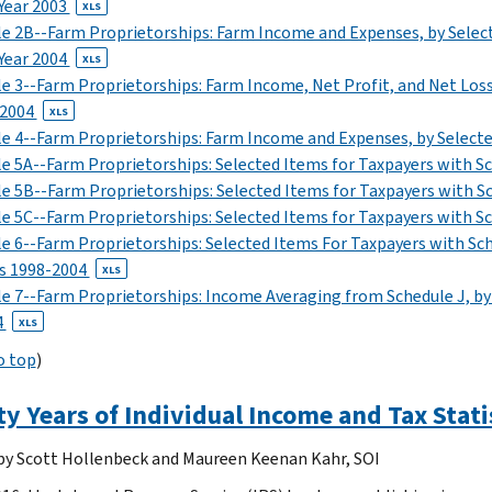
Year 2003
XLS
e 2B--Farm Proprietorships: Farm Income and Expenses, by Select
Year 2004
XLS
e 3--Farm Proprietorships: Farm Income, Net Profit, and Net Loss,
 2004
XLS
e 4--Farm Proprietorships: Farm Income and Expenses, by Selecte
e 5A--Farm Proprietorships: Selected Items for Taxpayers with Sc
e 5B--Farm Proprietorships: Selected Items for Taxpayers with Sc
e 5C--Farm Proprietorships: Selected Items for Taxpayers with Sc
e 6--Farm Proprietorships: Selected Items For Taxpayers with Sche
rs 1998-2004
XLS
e 7--Farm Proprietorships: Income Averaging from Schedule J, by 
4
XLS
o top
)
ty Years of Individual Income and Tax Stat
 by Scott Hollenbeck and Maureen Keenan Kahr, SOI