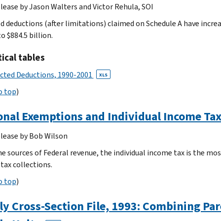
2000
lease by Jason Walters and Victor Rehula, SOI
XLS
XLS
2001
d deductions (after limitations) claimed on Schedule A have increa
1999
to $884.5 billion.
XLS
XLS
2000
1998
tical tables
XLS
XLS
1999
1997
cted Deductions, 1990-2001
XLS
XLS
XLS
o top
)
1998
1996
XLS
XLS
onal Exemptions and Individual Income Ta
1997
1995
XLS
XLS
lease by Bob Wilson
1996
1994
he sources of Federal revenue, the individual income tax is the mos
XLS
XLS
tax collections.
1995
1993
XLS
XLS
o top
)
1994
1992
XLS
ly Cross-Section File, 1993: Combining Pa
XLS
1993
1991