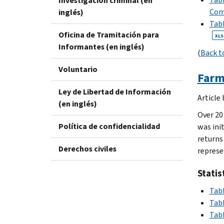
Investigación criminal (en
Com
inglés)
Tabl
Oficina de Tramitación para
XLS
Informantes (en inglés)
(
Back t
Voluntario
Farm
Ley de Libertad de Información
Article
(en inglés)
Over 20
Política de confidencialidad
was ini
returns
Derechos civiles
represe
Statis
Tabl
Tabl
Tabl