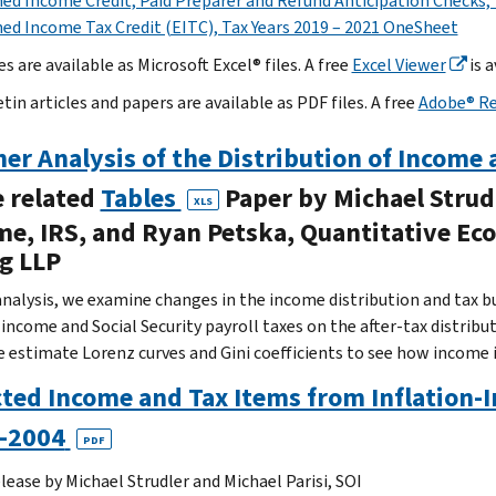
ed Income Credit, Paid Preparer and Refund Anticipation Checks,
ed Income Tax Credit (EITC), Tax Years 2019 – 2021 OneSheet
es are available as Microsoft Excel® files. A free
Excel Viewer
is a
etin articles and papers are available as PDF files. A free
Adobe® R
her Analysis of the Distribution of Income
 related
Tables
Paper by Michael Strudl
XLS
me, IRS, and Ryan Petska, Quantitative Eco
g LLP
 analysis, we examine changes in the income distribution and tax 
income and Social Security payroll taxes on the after-tax distribut
e estimate Lorenz curves and Gini coefficients to see how income 
cted Income and Tax Items from Inflation-I
-2004
PDF
lease by Michael Strudler and Michael Parisi, SOI