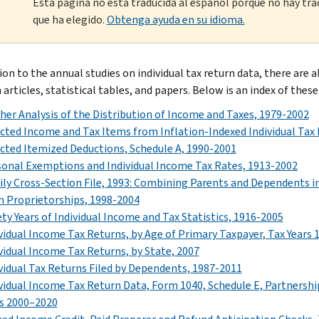
Esta página no está traducida al español porque no hay tra
que ha elegido.
Obtenga ayuda en su idioma.
tion to the annual studies on individual tax return data, there are
 articles, statistical tables, and papers. Below is an index of these 
her Analysis of the Distribution of Income and Taxes, 1979-2002
cted Income and Tax Items from Inflation-Indexed Individual Tax
cted Itemized Deductions, Schedule A, 1990-2001
onal Exemptions and Individual Income Tax Rates, 1913-2002
ly Cross-Section File, 1993: Combining Parents and Dependents i
 Proprietorships, 1998-2004
ty Years of Individual Income and Tax Statistics, 1916-2005
vidual Income Tax Returns, by Age of Primary Taxpayer, Tax Years 
vidual Income Tax Returns, by State, 2007
vidual Tax Returns Filed by Dependents, 1987-2011
vidual Income Tax Return Data, Form 1040, Schedule E, Partnershi
s 2000–2020