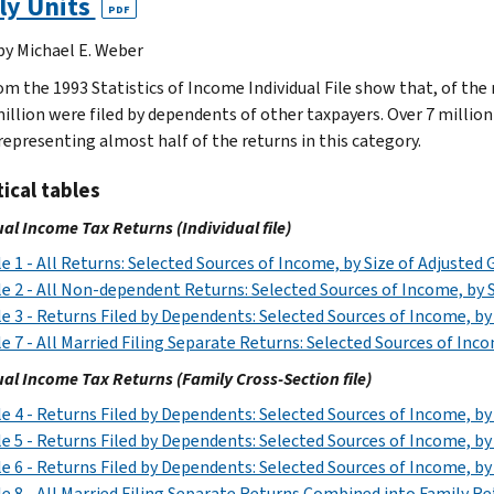
ly Units
XLS
XLS
PDF
1992
1990
 by Michael E. Weber
XLS
XLS
1991
m the 1993 Statistics of Income Individual File show that, of the n
million were filed by dependents of other taxpayers. Over 7 millio
XLS
1990
 representing almost half of the returns in this category.
XLS
tical tables
ual Income Tax Returns (Individual file)
e 1 - All Returns: Selected Sources of Income, by Size of Adjuste
e 2 - All Non-dependent Returns: Selected Sources of Income, by 
e 3 - Returns Filed by Dependents: Selected Sources of Income, b
e 7 - All Married Filing Separate Returns: Selected Sources of In
ual Income Tax Returns (Family Cross-Section file)
e 4 - Returns Filed by Dependents: Selected Sources of Income, b
e 5 - Returns Filed by Dependents: Selected Sources of Income, b
e 6 - Returns Filed by Dependents: Selected Sources of Income, b
e 8 - All Married Filing Separate Returns Combined into Family Re