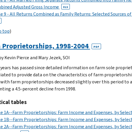
bined Adjusted Gross Income
XLS
e 9 - All Returns Combined as Family Returns: Selected Sources of
o top
)
 Proprietorships, 1998-2004
PDF
 by Kevin Pierce and Mary Jezek, SOI
 years has passed since detailed information on farm sole proprie
tiated to provide data on the characteristics of farm proprietorsh
 with farm proprietorships decreased slightly over this period to 
nting a 4.5-percent decline from 1998.
tical tables
e 1A--Farm Proprietorships: Farm Income and Expenses, by Select
e 1B--Farm Proprietorships: Farm Income and Expenses, by Select
e 2A--Farm Proprietorships: Farm Income and Expenses, by Select