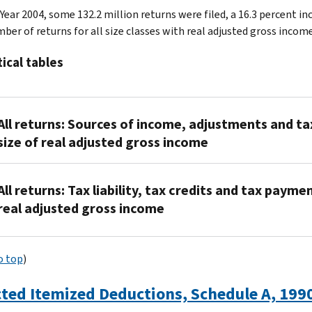
Year 2004, some 132.2 million returns were filed, a 16.3 percent in
ber of returns for all size classes with real adjusted gross incom
tical tables
All returns: Sources of income, adjustments and ta
size of real adjusted gross income
2004
All returns: Tax liability, tax credits and tax payme
XLS
real adjusted gross income
2003
XLS
2004
2002
o top
)
XLS
XLS
2003
2001
cted Itemized Deductions, Schedule A, 19
XLS
XLS
2002