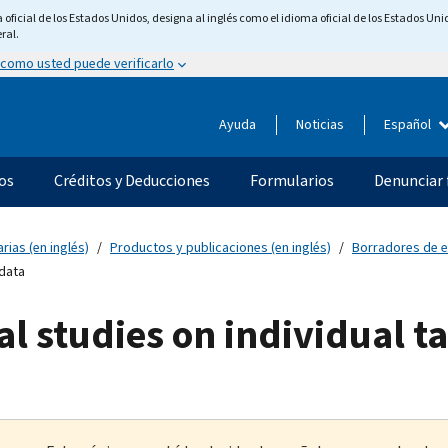
ficial de los Estados Unidos, designa al inglés como el idioma oficial de los Estados Unid
ral.
 como usted puede verificarlo
Ayuda
Noticias
Español
os
Créditos y Deducciones
Formularios
Denunciar 
rias (en inglés)
Productos y publicaciones (en inglés)
Borradores de es
 data
ial studies on individual t