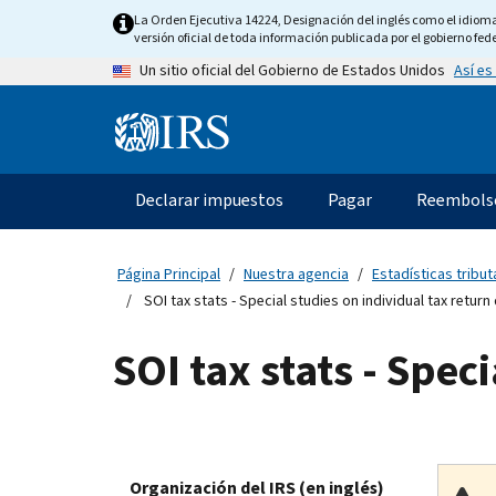
Skip
La Orden Ejecutiva 14224, Designación del inglés como el idioma o
to
versión oficial de toda información publicada por el gobierno fede
main
Así es
Un sitio oficial del Gobierno de Estados Unidos
content
Information
Menu
Declarar impuestos
Pagar
Reembols
Navegación
principal
Página Principal
Nuestra agencia
Estadísticas tributa
SOI tax stats - Special studies on individual tax return
SOI tax stats - Spec
Organización del IRS (en inglés)