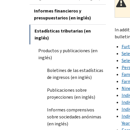
Informes financieros y
presupuestarios (en inglés)
In addi
Estadísticas tributarias (en
bulletin
inglés)
Furt
Productos y publicaciones (en
Sele
inglés)
Sele
Pers
Boletines de las estadísticas
Fami
de ingresos (en inglés)
Farm
Nine
Publicaciones sobre
Indi
proyecciones (en inglés)
Indi
Indi
Informes comprensivos
Indi
sobre sociedades anónimas
Year
(en inglés)