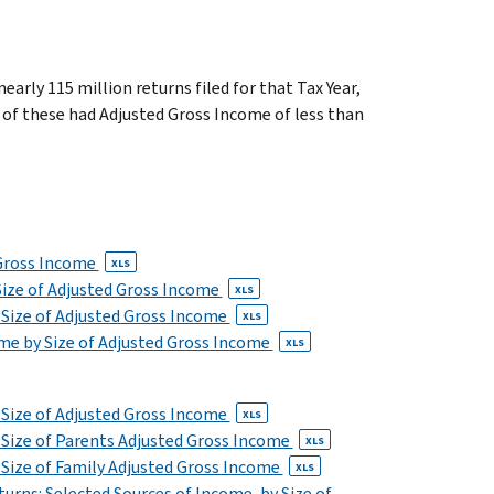
early 115 million returns filed for that Tax Year,
n of these had Adjusted Gross Income of less than
d Gross Income
XLS
Size of Adjusted Gross Income
XLS
y Size of Adjusted Gross Income
XLS
come by Size of Adjusted Gross Income
XLS
y Size of Adjusted Gross Income
XLS
y Size of Parents Adjusted Gross Income
XLS
y Size of Family Adjusted Gross Income
XLS
turns: Selected Sources of Income, by Size of