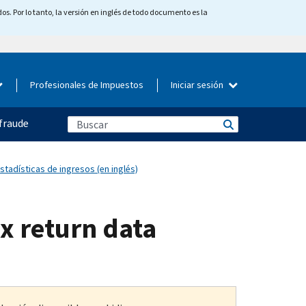
os. Por lo tanto, la versión en inglés de todo documento es la
Profesionales de Impuestos
Iniciar sesión
fraude
tadísticas de ingresos (en inglés)
ax return data