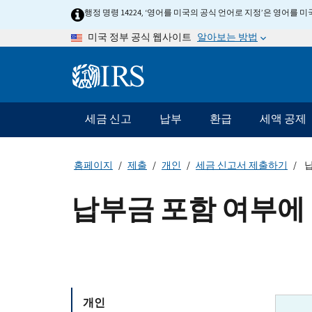
Skip
행정 명령 14224, ‘영어를 미국의 공식 언어로 지정’은 영어를
to
알아보는 방법
미국 정부 공식 웹사이트
main
content
Information
Menu
세금 신고
납부
환급
세액 공제
메
인
네
홈페이지
제출
개인
세금 신고서 제출하기
납
비
게
납부금 포함 여부에 
이
션
바
개인