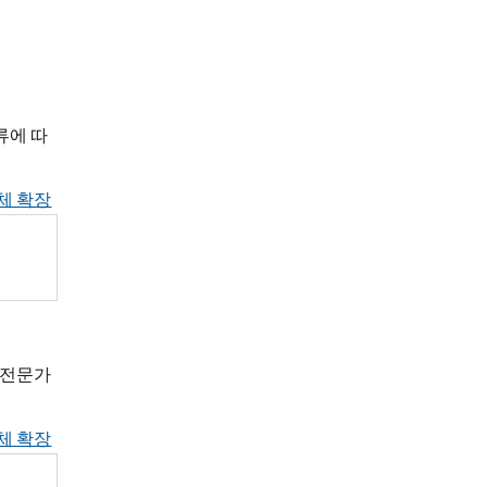
류에 따
체 확장
 전문가
체 확장