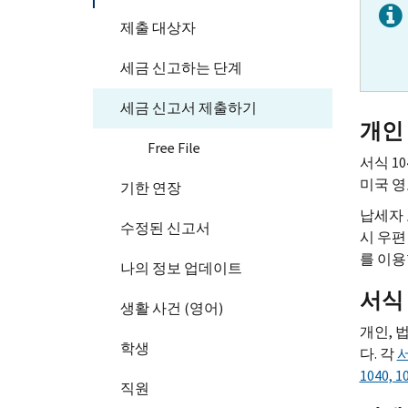
제출 대상자
세금 신고하는 단계
세금 신고서 제출하기
개인
Free File
서식 104
미국 영
기한 연장
납세자 
수정된 신고서
시 우편
를 이용
나의 정보 업데이트
서식
생활 사건 (영어)
개인, 
학생
다. 각
서
1040, 1
직원