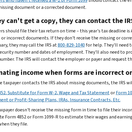
rs who haven't received a W-2 or Form 1099
should contact the em
missing document or a corrected document.
ey can't get a copy, they can contact the IR
s should file their tax return on time – this year's tax deadline is A
 or incorrect documents. If they don't receive the missing or cor
uary, they may call the IRS at
800-829-1040
for help. They'll need 
Security number and dates of employment. They'll also need to pr
umber. The IRS will contact the employer or payer and request t
mating income when forms are incorrect o
he taxpayer contacts the IRS about missing documents, the IRS wil
52, Substitute for Form W-2, Wage and Tax Statement
or
Form 10
ent or Profit-Sharing Plans, IRAs, Insurance Contracts, Etc.
axpayer doesn't receive the missing form in time to file their inco
e Form 4852 or Form 1099-R to estimate their wages and earnings
when they file.