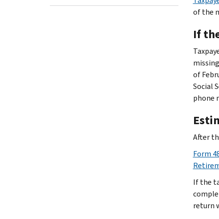
Taxpaye
of the 
If th
Taxpayer
missing
of Febr
Social 
phone n
Esti
After t
Form 48
Retirem
If the t
complet
return 