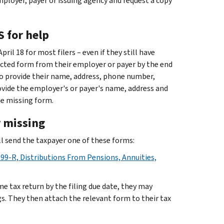
ployer, payer or issuing agency and request a copy
S for help
pril 18 for most filers – even if they still have
rected form from their employer or payer by the end
to provide their name, address, phone number,
ovide the employer's or payer's name, address and
he missing form.
r missing
l send the taxpayer one of these forms:
99-R, Distributions From Pensions, Annuities,
me tax return by the filing due date, they may
. They then attach the relevant form to their tax