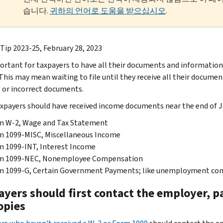
습니다.
귀하의 언어로 도움을 받으십시오
.
 Tip 2023-25, February 28, 2023
portant for taxpayers to have all their documents and information
 This may mean waiting to file until they receive all their docume
 or incorrect documents.
xpayers should have received income documents near the end of J
m W-2, Wage and Tax Statement
m 1099-MISC, Miscellaneous Income
 1099-INT, Interest Income
m 1099-NEC, Nonemployee Compensation
m 1099-G, Certain Government Payments; like unemployment comp
yers should first contact the employer, pa
opies