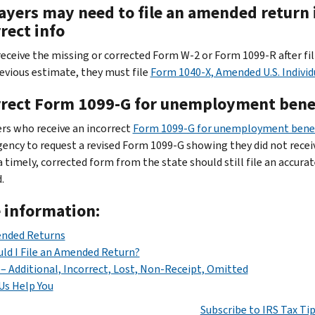
ayers may need to file an amended return i
rect info
 receive the missing or corrected Form W-2 or Form 1099-R after fi
revious estimate, they must file
Form 1040-X, Amended U.S. Indivi
rrect Form 1099-G for unemployment bene
rs who receive an incorrect
Form 1099-G for unemployment bene
gency to request a revised Form 1099-G showing they did not recei
a timely, corrected form from the state should still file an accura
.
 information:
nded Returns
ld I File an Amended Return?
– Additional, Incorrect, Lost, Non-Receipt, Omitted
Us Help You
Subscribe to IRS Tax Ti