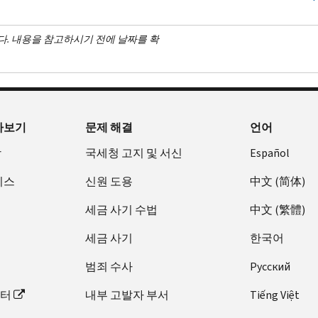
다. 내용을 참고하시기 전에 날짜를 확
아보기
문제 해결
언어
장
국세청 고지 및 서신
Español
비스
신원 도용
中文 (简体)
세금 사기 수법
中文 (繁體)
세금 사기
한국어
범죄 수사
Pусский
이터
내부 고발자 부서
Tiếng Việt