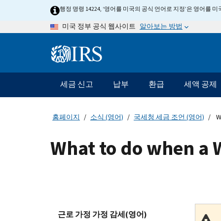
Skip
행정 명령 14224, ‘영어를 미국의 공식 언어로 지정’은 영어를
to
알아보는 방법
미국 정부 공식 웹사이트
main
content
Information
Menu
세금 신고
납부
환급
세액 공제
메
인
네
홈페이지
소식 (영어)
국세청 세금 조언 (영어)
Wh
비
게
What to do when a W
이
션
바
근로 가정 가정 감세(영어)