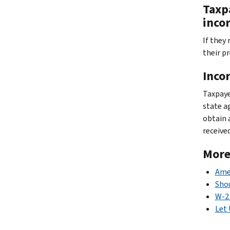
Taxp
incor
If they
their p
Inco
Taxpaye
state a
obtain 
received
More
Ame
Shou
W-2 
Let 