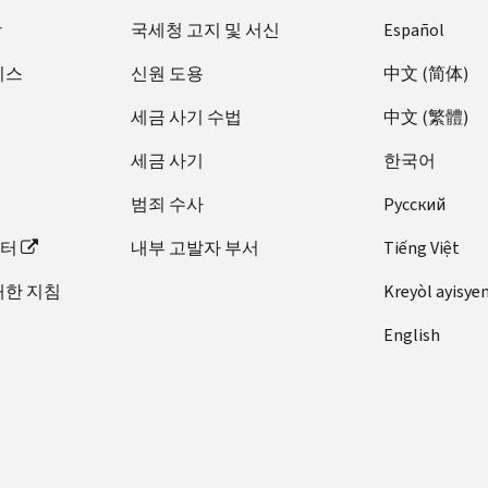
장
국세청 고지 및 서신
Español
비스
신원 도용
中文 (简体)
세금 사기 수법
中文 (繁體)
세금 사기
한국어
범죄 수사
Pусский
이터
내부 고발자 부서
Tiếng Việt
대한 지침
Kreyòl ayisye
English