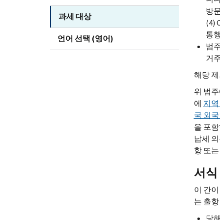
방문
과세 대상
(4
통행
언어 선택 (영어)
범주
거주
해당 제
위 범주
에
지역
국 외국
을 포함
납세 의
항 또는
서식 
이 간이
는 출항
당해