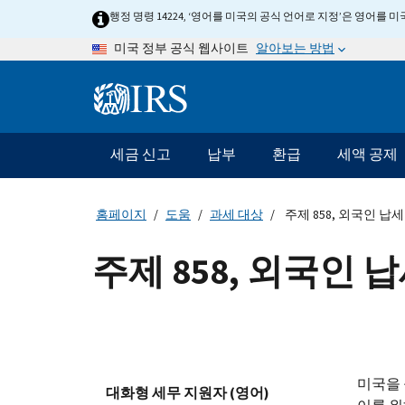
Skip
행정 명령 14224, ‘영어를 미국의 공식 언어로 지정’은 영어를
to
알아보는 방법
미국 정부 공식 웹사이트
main
content
Information
Menu
세금 신고
납부
환급
세액 공제
메
인
네
홈페이지
도움
과세 대상
주제 858, 외국인 납
비
게
주제 858, 외국인 
이
션
바
미국을 
대화형 세무 지원자 (영어)