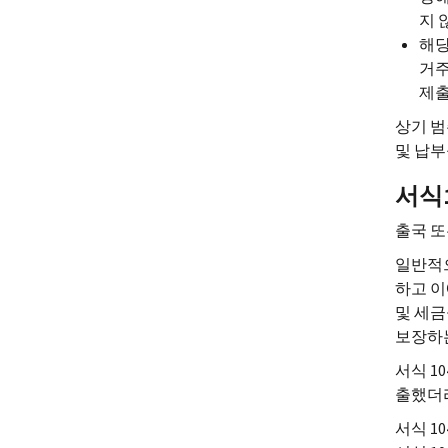
지 
해당
거주
제출
상기 범
및 납부
서식1
출국 또
일반적으
하고 이
및 세금
보장하는
서식 1
출했더라
서식 1