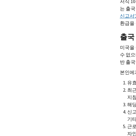
서식 1
는 출국
신고서’,
환급을 
출국
미국을 
수 없으
반 출국
본인에게
유효
최근
지참
해당
신고
기타
근로
자인