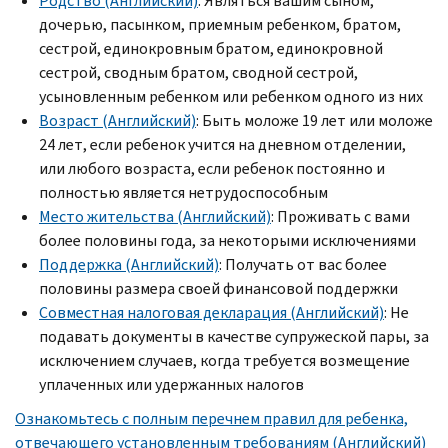
Родство (Английский)
: Являться вашим сыном,
дочерью, пасынком, приемным ребенком, братом,
сестрой, единокровным братом, единокровной
сестрой, сводным братом, сводной сестрой,
усыновленным ребенком или ребенком одного из них
Возраст (Английский)
: Быть моложе 19 лет или моложе
24 лет, если ребенок учится на дневном отделении,
или любого возраста, если ребенок постоянно и
полностью является нетрудоспособным
Место жительства (Английский)
: Проживать с вами
более половины года, за некоторыми исключениями
Поддержка (Английский)
: Получать от вас более
половины размера своей финансовой поддержки
Совместная налоговая декларация (Английский)
: Не
подавать документы в качестве супружеской пары, за
исключением случаев, когда требуется возмещение
уплаченных или удержанных налогов
Ознакомьтесь с полным перечнем правил для ребенка,
отвечающего установленным требованиям (Английский)