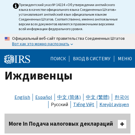
Skip
Президентский указ № 14224 «Об утверждении английского
языка в качестве официального языка Соединенных Штатов»
to
устанавливает английский язык официальным языком
main
Соединенных Штатов. Соответственно, именно англоязычные
версии всех документов являются правомочными версиями
content
всей информации федерального уровня.
Официальный веб-сайт правительства Соединенных Штатов
Вот как это можно распознать
ПОИСК
ВХОД В СИСТЕМУ
МЕНЮ
Иждивенцы
English
Español
中文 (简体)
中文 (繁體)
한국어
Русский
Tiếng Việt
Kreyòl ayisyen
More In Подача налоговых деклараций