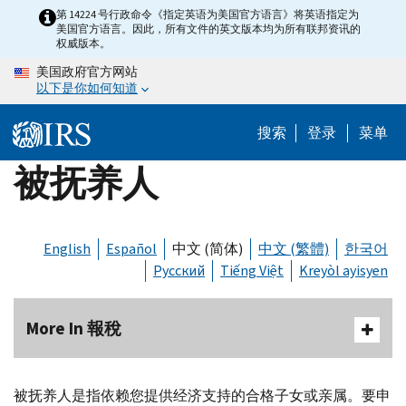
Skip
第 14224 号行政命令《指定英语为美国官方语言》将英语指定为
美国官方语言。因此，所有文件的英文版本均为所有联邦资讯的
to
权威版本。
main
美国政府官方网站
content
以下是你如何知道
搜索
登录
菜单
被抚养人
English
Español
中文 (简体)
中文 (繁體)
한국어
Русский
Tiếng Việt
Kreyòl ayisyen
More In 報稅
被抚养人是指依赖您提供经济支持的合格子女或亲属。要申