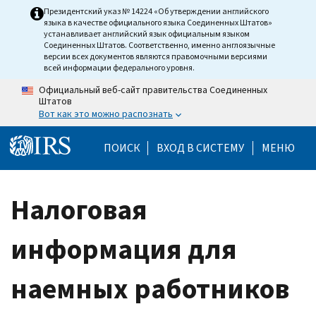
Skip to main content
Президентский указ № 14224 «Об утверждении английского
языка в качестве официального языка Соединенных Штатов»
устанавливает английский язык официальным языком
Соединенных Штатов. Соответственно, именно англоязычные
версии всех документов являются правомочными версиями
всей информации федерального уровня.
Официальный веб-сайт правительства Соединенных
Штатов
Вот как это можно распознать
Help Menu Mobile
ПОИСК
ВХОД В СИСТЕМУ
МЕНЮ
Налоговая
информация для
наемных работников