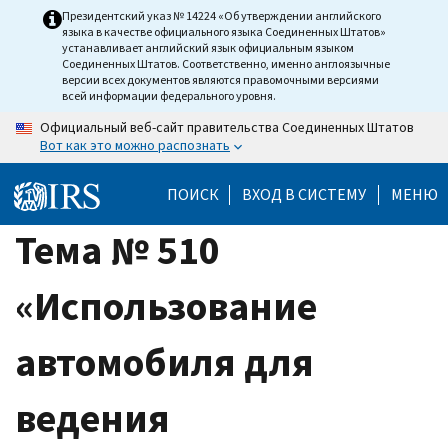
Skip
Президентский указ № 14224 «Об утверждении английского
языка в качестве официального языка Соединенных Штатов»
to
устанавливает английский язык официальным языком
main
Соединенных Штатов. Соответственно, именно англоязычные
версии всех документов являются правомочными версиями
content
всей информации федерального уровня.
Официальный веб-сайт правительства Соединенных Штатов
Вот как это можно распознать
ПОИСК
ВХОД В СИСТЕМУ
МЕНЮ
Тема № 510
«Использование
автомобиля для
ведения