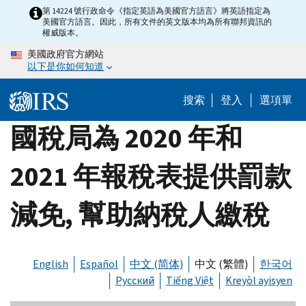
Skip
第 14224 號行政命令《指定英語為美國官方語言》將英語指定為
美國官方語言。因此，所有文件的英文版本均為所有聯邦資訊的
to
權威版本。
main
美國政府官方網站
content
以下是你如何知道
搜索
登入
選項單
國稅局為 2020 年和
2021 年報稅表提供罰款
減免, 幫助納稅人繳稅
English
Español
中文 (简体)
中文 (繁體)
한국어
Русский
Tiếng Việt
Kreyòl ayisyen