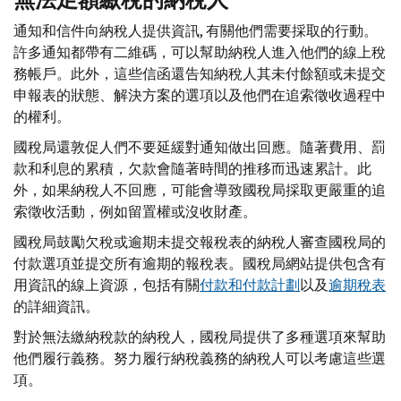
通知和信件向納稅人提供資訊, 有關他們需要採取的行動。
許多通知都帶有二維碼，可以幫助納稅人進入他們的線上稅
務帳戶。此外，這些信函還告知納稅人其未付餘額或未提交
申報表的狀態、解決方案的選項以及他們在追索徵收過程中
的權利。
國稅局還敦促人們不要延緩對通知做出回應。隨著費用、罰
款和利息的累積，欠款會隨著時間的推移而迅速累計。此
外，如果納稅人不回應，可能會導致國稅局採取更嚴重的追
索徵收活動，例如留置權或沒收財產。
國稅局鼓勵欠稅或逾期未提交報稅表的納稅人審查國稅局的
付款選項並提交所有逾期的報稅表。國稅局網站提供包含有
用資訊的線上資源，包括有關
付款和付款計劃
以及
逾期稅表
的詳細資訊。
對於無法繳納稅款的納稅人，國稅局提供了多種選項來幫助
他們履行義務。努力履行納稅義務的納稅人可以考慮這些選
項。