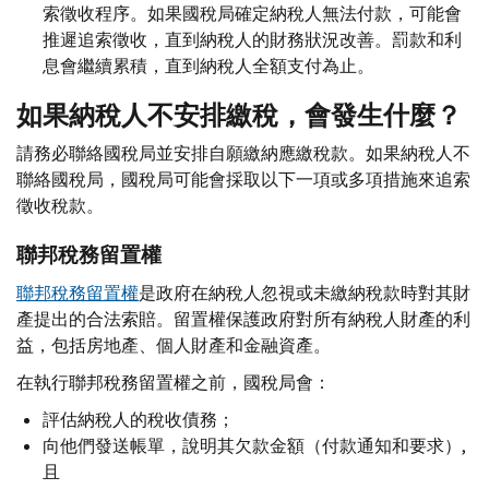
索徵收程序。如果國稅局確定納稅人無法付款，可能會
推遲追索徵收，直到納稅人的財務狀況改善。罰款和利
息會繼續累積，直到納稅人全額支付為止。
如果納稅人不安排繳稅，會發生什麼？
請務必聯絡國稅局並安排自願繳納應繳稅款。如果納稅人不
聯絡國稅局，國稅局可能會採取以下一項或多項措施來追索
徵收稅款。
聯邦稅務留置權
聯邦稅務留置權
是政府在納稅人忽視或未繳納稅款時對其財
產提出的合法索賠。留置權保護政府對所有納稅人財產的利
益，包括房地產、個人財產和金融資產。
在執行聯邦稅務留置權之前，國稅局會：
評估納稅人的稅收債務；
向他們發送帳單，說明其欠款金額（付款通知和要求）,
且