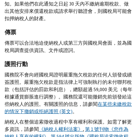
知。如果他們在此通知之日起 30 天內不繳納逾期稅款、做
出其他安排來償還稅款或請求舉行聽證會，則國稅局可能會
扣押納稅人的財產。
傳票
傳票可以合法地迫使納稅人或第三方與國稅局會面，並為國
稅局調查提供資訊、文件或證詞。
護照行動
國務院不會向經國稅局證明嚴重拖欠稅款的任何人頒發或續
簽護照。嚴重拖欠稅款是指法律上可強制執行的未付聯邦稅
款（包括評估的罰款和利息），總額超過 59,000 美元（每年
根據通貨膨脹進行調整）。國務院還可能撤銷先前頒發給這
些納稅人的護照。有關護照的信息，請參閱
在某些未繳稅款
的情況下撤銷或拒絕護照 (英文)
。
納稅人在整個追索徵收過程中享有權利和保護。如需了解更
多資訊，請參閱
《納稅人權利法案》
,
第 1 號刊物《您作為
納稅人享有的權利》
,
第 594 號出版物《國稅局追索徵收程