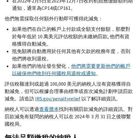
在2022年2月5日至2023年12月7日收到初始應缴餘額到期
通知，通常為
CP
14或
CP
161。
他們無需採取任何額外行動即可獲得此減免：
如果他們在自己的帳戶上付款或全額支付餘額，那麼對
於每年低於 10 萬美元評估稅額的未繳納罰款, 他們有資
格獲得自動減免。
抵免額將自動應用於任何其他有欠款的稅務年度，否則
他們將收到退稅。
如果他們的地址發生變化，
他們將需要更新他們的帳戶
以確保他們收到任何國稅局退稅或通知
。
評估稅额達到或超過 100,000 美元的納稅人沒有資格獲得自
動減免，但可以根據合理事由標準或首次減免計劃申請罰款
減免。請造訪
IRS.gov
/
penaltyrelief
以了解詳細資訊。
納稅人可以透過
查看謄本
找到有關罰款減免的詳細資訊。對
罰款減免有疑問的納稅人可以在 2024 年 3 月 31 日之後聯繫
國稅局。
無法足額繳稅的納稅人