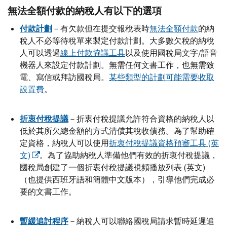
無法全額付款的納稅人有以下的選項
付款計劃
－有欠款但在提交報稅表時
無法全額付款
的納
稅人不必等待稅單來製定付款計劃。大多數欠稅的納稅
人可以透過
線上付款協議工具
以及使用國稅局文字/語音
機器人來設定付款計劃。無需任何文書工作，也無需致
電、寫信或拜訪國稅局。
某些類型的計劃可能需要收取
設置費
。
折衷付稅提議
－折衷付稅提議允許符合資格的納稅人以
低於其所欠總金額的方式清償其稅收債務。為了幫助確
定資格，納稅人可以使用
折衷付稅提議資格預審工具 (英
文)
。為了協助納稅人準備他們有效的折衷付稅提議，
國稅局創建了一個折衷付稅提議視頻播放列表 (英文)
（也提供西班牙語和簡體中文版本），引導他們完成必
要的文書工作。
暫緩追討程序
－納稅人可以聯絡國稅局請求暫時延遲追