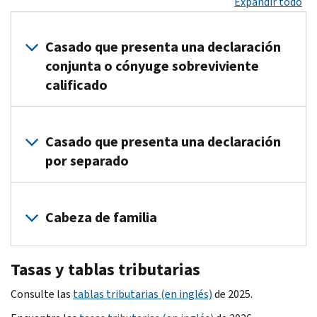
Expandir todo
Casado que presenta una declaración
conjunta o cónyuge sobreviviente
calificado
sobre los
Casado que presenta una declaración
ingresos
por separado
Tasa
tributables
tributaria
de…
hasta…
sobre los
10%
$0
$23,850
Cabeza de familia
ingresos
12%
Tasa
$23,851
tributables
$96,950
tributaria
de…
hasta…
sobre los
Tasas y tablas tributarias
22%
$96,951
$206,700
ingresos
10%
$0
$11,925
24%
$206,701
$394,600
Consulte las
Tasa
tablas tributarias (en inglés)
tributables
de 2025.
tributaria
de…
hasta…
12%
$11,926
$48,475