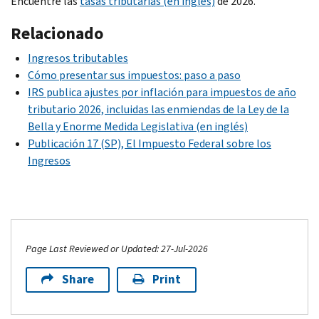
Encuentre las
tasas tributarias (en inglés)
de 2026.
32%
$394,601
$501,050
22%
$48,476
$103,350
10%
$0
$17,000
Relacionado
35%
$501,051
$751,600
24%
$103,351
$197,300
12%
$17,001
$64,850
Ingresos tributables
37%
$751,601
Y hacia
Cómo presentar sus impuestos: paso a paso
arriba
32%
$197,301
$250,525
22%
$64,851
$103,350
IRS publica ajustes por inflación para impuestos de año
35%
$250,526
$375,800
24%
$103,351
$197,300
tributario 2026, incluidas las enmiendas de la Ley de la
Bella y Enorme Medida Legislativa (en inglés)
37%
$375,801
Y hacia
32%
$197,301
$250,500
Publicación 17 (SP), El Impuesto Federal sobre los
arriba
Ingresos
35%
$250,501
$626,350
37%
$626,351
Y hacia
arriba
Page Last Reviewed or Updated: 27-Jul-2026
Share
Print