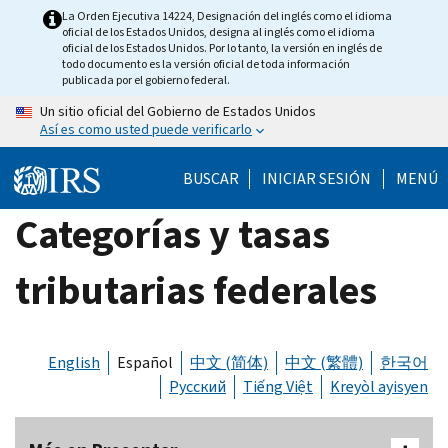
Skip
La Orden Ejecutiva 14224, Designación del inglés como el idioma
oficial de los Estados Unidos, designa al inglés como el idioma
to
oficial de los Estados Unidos. Por lo tanto, la versión en inglés de
main
todo documento es la versión oficial de toda información
publicada por el gobierno federal.
content
Un sitio oficial del Gobierno de Estados Unidos
Así es como usted puede verificarlo
BUSCAR
INICIAR SESIÓN
MENÚ
Categorías y tasas
tributarias federales
English
Español
中文 (简体)
中文 (繁體)
한국어
Русский
Tiếng Việt
Kreyòl ayisyen