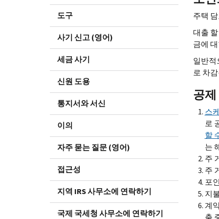
도구
주택 담
대출 할
사기 신고 (영어)
금에 대
세금 사기
일반적으
로 차감
신원 도용
공제
통지서와 서신
스케
로 
이의
할 
는 
자주 묻는 질문 (영어)
주 
접근성
주 
포인
지역 IRS 사무소에 연락하기
지불
계약
국제 국세청 사무소에 연락하기
출 