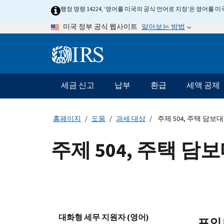
Skip
행정 명령 14224, ‘영어를 미국의 공식 언어로 지정’은 영어를
to
알아보는 방법
미국 정부 공식 웹사이트
main
content
Information
Menu
세금 신고
납부
환급
세액 공제
메
인
네
홈페이지
도움
과세 대상
주제 504, 주택 담보
비
게
주제 504, 주택 담
이
션
바
대화형 세무 지원자 (영어)
포인