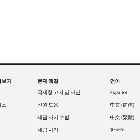
아보기
문제 해결
언어
장
국세청 고지 및 서신
Español
비스
신원 도용
中文 (简体)
세금 사기 수법
中文 (繁體)
세금 사기
한국어