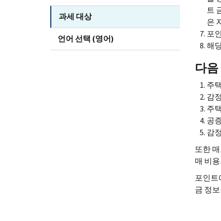
트 
과세 대상
은 
포인
언어 선택 (영어)
해당
다음
주택
감정
주택
공
감정
또한 매
매 비
포인트
금 정보