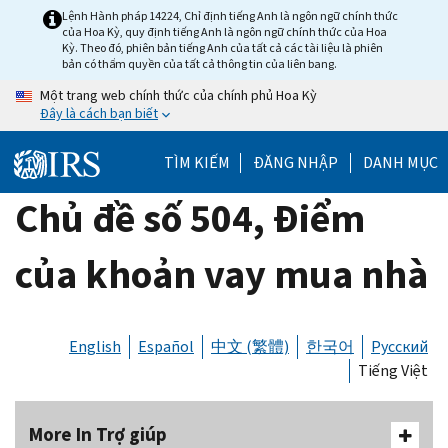
Skip
Lệnh Hành pháp 14224, Chỉ định tiếng Anh là ngôn ngữ chính thức
của Hoa Kỳ, quy định tiếng Anh là ngôn ngữ chính thức của Hoa
to
Kỳ. Theo đó, phiên bản tiếng Anh của tất cả các tài liệu là phiên
main
bản có thẩm quyền của tất cả thông tin của liên bang.
content
Một trang web chính thức của chính phủ Hoa Kỳ
Đây là cách bạn biết
TÌM KIẾM
ĐĂNG NHẬP
DANH MỤC
Chủ đề số 504, Điểm
của khoản vay mua nhà
English
Español
中文 (繁體)
한국어
Русский
Tiếng Việt
More In Trợ giúp