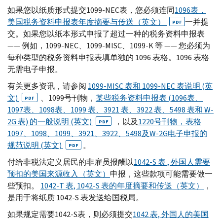
如果您以纸质形式提交1099-NEC表，您必须连同
1096表，
美国税务资料申报表年度摘要与传送（英文）
一并提
PDF
交。如果您以纸本形式申报了超过一种的税务资料申报表
—— 例如，1099-NEC、1099-MISC、1099-K 等 —— 您必须为
每种类型的税务资料申报表填单独的 1096 表格。1096 表格
无需电子申报。
有关更多资讯，请参阅
1099-MISC 表和 1099-NEC 表说明 (英
文)
、1099号刊物，
某些税务资料申报表 (1096表、
PDF
1097表、1098表、1099 表、3921 表、3922 表、5498 表和 W-
2G 表) 的一般说明 (英文)
，以及
1220号刊物，表格
PDF
1097、1098、1099、3921、3922、5498及W-2G电子申报的
规范说明 (英文)
。
PDF
付给非税法定义居民的非雇员报酬以
1042-S 表 , 外国人需要
预扣的美国来源收入（英文）
申报，这些款项可能需要做一
些预扣。
1042-T 表, 1042-S 表的年度摘要和传送（英文）
，
是用于将纸质 1042-S 表发送给国税局。
如果规定需要1042-S表，则必须提交
1042 表, 外国人的美国