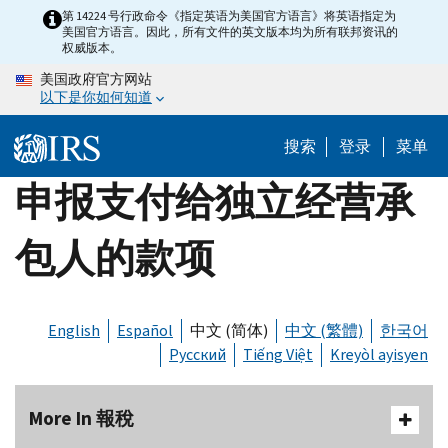
Skip
第 14224 号行政命令《指定英语为美国官方语言》将英语指定为
美国官方语言。因此，所有文件的英文版本均为所有联邦资讯的
to
权威版本。
main
美国政府官方网站
content
以下是你如何知道
搜索
登录
菜单
申报支付给独立经营承
包人的款项
English
Español
中文 (简体)
中文 (繁體)
한국어
Русский
Tiếng Việt
Kreyòl ayisyen
More In 報稅