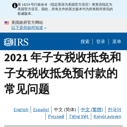
Skip
第 14224 号行政命令《指定英语为美国官方语言》将英语指定为
美国官方语言。因此，所有文件的英文版本均为所有联邦资讯的
to
权威版本。
main
美国政府官方网站
content
以下是你如何知道
搜索
登录
菜单
2021 年子女税收抵免和
子女税收抵免预付款的
常见问题
English
Español
中文 (简体)
中文 (繁體)
한국어
Русский
Tiếng Việt
Kreyòl ayisyen