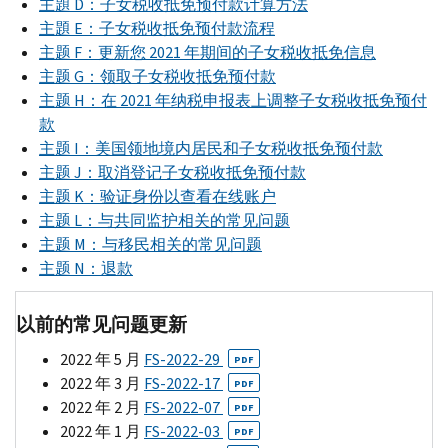
主題
D
：子女税收抵免预付款计算方法
主題
E
：子女税收抵免预付款流程
主题
F
：更新您 2021 年期间的子女税收抵免信息
主题
G
：领取子女税收抵免预付款
主题
H
：在 2021 年纳税申报表上调整子女税收抵免预付
款
主题
I
：美国领地境内居民和子女税收抵免预付款
主题
J
：取消登记子女税收抵免预付款
主题
K
：验证身份以查看在线账户
主题
L
：与共同监护相关的常见问题
主题
M
：与移民相关的常见问题
主题
N
：退款
以前的常见问题更新
2022 年 5 月
FS-
2022-29
PDF
2022 年 3 月
FS-
2022-17
PDF
2022 年 2 月
FS-
2022-07
PDF
2022 年 1 月
FS-
2022-03
PDF