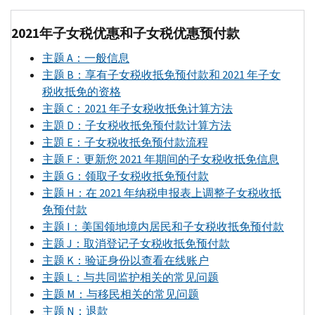
2021年子女税优惠和子女税优惠预付款
主题
A
：一般信息
主题
B
：享有子女税收抵免预付款和 2021 年子女
税收抵免的资格
主题
C
：2021 年子女税收抵免计算方法
主題
D
：子女税收抵免预付款计算方法
主題
E
：子女税收抵免预付款流程
主题
F
：更新您 2021 年期间的子女税收抵免信息
主题
G
：领取子女税收抵免预付款
主题
H
：在 2021 年纳税申报表上调整子女税收抵
免预付款
主题
I
：美国领地境内居民和子女税收抵免预付款
主题
J
：取消登记子女税收抵免预付款
主题
K
：验证身份以查看在线账户
主题
L
：与共同监护相关的常见问题
主题
M
：与移民相关的常见问题
主题
N
：退款