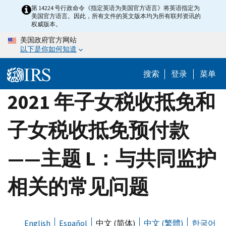
Skip
第 14224 号行政命令《指定英语为美国官方语言》将英语指定为
美国官方语言。因此，所有文件的英文版本均为所有联邦资讯的
to
权威版本。
main
美国政府官方网站
content
以下是你如何知道
搜索
登录
菜单
2021 年子女税收抵免和
子女税收抵免预付款
——主题 L：与共同监护
相关的常见问题
English
Español
中文 (简体)
中文 (繁體)
한국어