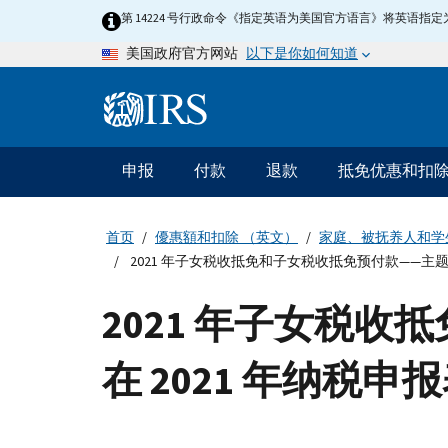
Skip
第 14224 号行政命令《指定英语为美国官方语言》将英语
to
以下是你如何知道
美国政府官方网站
main
content
Information
Menu
申报
付款
退款
抵免优惠和扣
主
要
导
首页
優惠額和扣除 （英文）
家庭、被抚养人和学
航
2021 年子女税收抵免和子女税收抵免预付款——主题
2021 年子女税
在 2021 年纳税