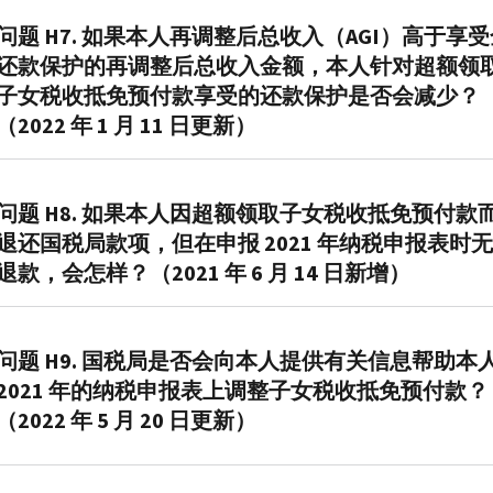
额
报
答
题
2021
收
是
表
6.
问题 H7. 如果本人再调整后总收入（AGI）高于享
H
年
到
基
上
如
还款保护的再调整后总收入金额，本人针对超额领
中
一
的
于
申
果
子女税收抵免预付款享受的还款保护是否会减少？
所
半
子
国
报
您
（2022 年 1 月 11 日更新）
述
以
女
税
的
有
的
上
税
局
身
资
还
的
答
收
对
份，
格
款
时
7.
问题 H8. 如果本人因超额领取子女税收抵免预付款
抵
您
如
享
保
间
是。
免
在
退还国税局款项，但在申报 2021 年纳税申报表时
果
受
护，
主
根
预
2021
再
还
退款，会怎样？（2021 年 6 月 14 日新增）
将
要
据
付
年
调
款
无
住
您
款
税
整
保
答
需
所
2021
总
务
后
护，
8.
问题 H9. 国税局是否会向本人提供有关信息帮助本
偿
位
年
额；
年
总
则
大
2021 年的纳税申报表上调整子女税收抵免预付款？
还
于
纳
以
度
收
子
多
部
美
（2022 年 5 月 20 日更新）
税
及
正
入
女
数
分
国
申
您
当
（
AGI
）
税
需
或
境
报
在
享
答
不
收
要