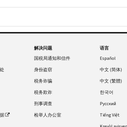
全
内，
表
2021
有
9.
低
抵
退
部
并
上
年
的
是。
于
免
还
超
且
申
纳
子
2022
下
预
子
额
根
报
税
女
年
列
付
女
领
据
的
申
税
1
金
款
税
取
您
身
报
收
月，
额，
超
收
的
2021
份，
表
抵
国
则
额
抵
款
解决问题
语言
年
您
中
免
税
不
部
免
项。
纳
的
正
金
局
符
分
国税局通知和信件
Español
预
如
税
还
当
额
发
合
的
付
果
申
处
身份盗窃
中文 (简体)
款
申
的
送
任
缴
款
您
报
保
请
预
第
何
税
超
税务诈骗
中文 (繁體)
不
表
护
的
估
6419
还
金
额
具
上
金
子
值。
号
款
额
税务欺诈
한국어
部
备
申
额
女
法
信
保
将
分
还
报
刑事调查
Pусский
将
税
律
函，
护
予
的
款
的
会
收
要
提
的
以
个
据
检举人办公室
Tiếng Việt
保
身
根
抵
求
供
资
减
人
护
份，
据
免
此
2021
格。
少，
Kreyòl ayisye