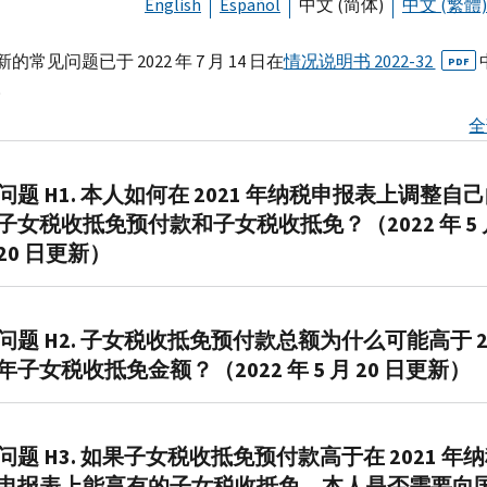
English
Español
中文 (简体)
中文 (繁體)
的常见问题已于 2022 年 7 月 14 日在
情况说明书 2022-32
PDF
。
全
问题 H1. 本人如何在 2021 年纳税申报表上调整自
子女税收抵免预付款和子女税收抵免？（2022 年 5 
20 日更新）
答
1.
问题 H2. 子女税收抵免预付款总额为什么可能高于 2
您
年子女税收抵免金额？（2022 年 5 月 20 日更新）
在
提
答
交
2.
问题 H3. 如果子女税收抵免预付款高于在 2021 年
2021
您
申报表上能享有的子女税收抵免，本人是否需要向