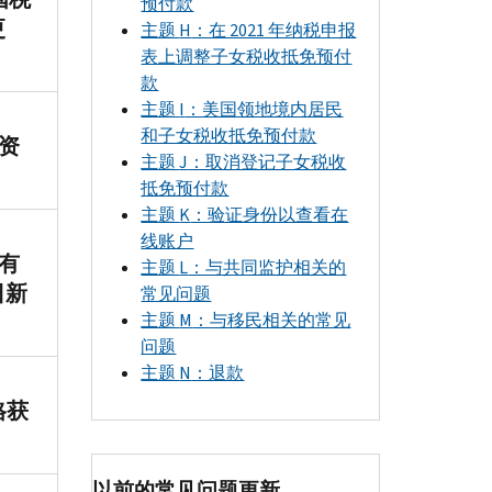
预付款
更
主题
H
：在 2021 年纳税申报
表上调整子女税收抵免预付
款
主题
I
：美国领地境内居民
和子女税收抵免预付款
有资
主题
J
：取消登记子女税收
抵免预付款
主题
K
：验证身份以查看在
线账户
否有
主题
L
：与共同监护相关的
日新
常见问题
主题
M
：与移民相关的常见
问题
主题
N
：退款
格获
以前的常见问题更新