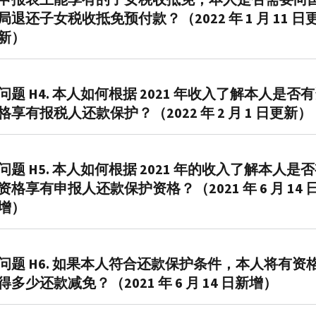
年
在
局退还子女税收抵免预付款？（2022 年 1 月 11 日
纳
2021
新）
税
年
申
期
报
答
间
表
3.
问题 H4. 本人如何根据 2021 年收入了解本人是否
领
时，
有
格享有报税人还款保护？（2022 年 2 月 1 日更新）
取
可
可
的
能
能。
子
答
需
如
女
4.
问题 H5. 本人如何根据 2021 年的收入了解本人是
要
果
税
根
资格享有申报人还款保护资格？（2021 年 6 月 14 
比
您
收
据
增）
较：
有
抵
您
资
您
免
2021
格
答
在
预
年
获
5.
问题 H6. 如果本人符合还款保护条件，本人将有资
2021
付
纳
得
如
得多少还款减免？（2021 年 6 月 14 日新增）
年
款
税
本
果
期
金
申
主
您
间