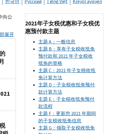
한국어
Русский
Tiếng Việt
Kreyòl ayisyen
中向公
2021年子女税优惠和子女税优
惠预付款主题
部展开
主题
A
：一般信息
主题
B
：享有子女税收抵免
己的
预付款和 2021 年子女税收
月
抵免的资格
主题
C
：2021 年子女税收抵
免计算方法
主題
D
：子女税收抵免预付
款计算方法
021
主題
E
：子女税收抵免预付
款流程
主题
F
：更新您 2021 年期间
的子女税收抵免信息
纳税
主题
G
：领取子女税收抵免
国税