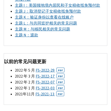
始
纳
主题
I
：美国领地境内居民和子女税收抵免预付款
每
税
主题
J
：取消登记子女税收抵免预付款
月
申
主题
K
：验证身份以查看在线账户
向
报
主题
L
：与共同监护相关的常见问题
纳
表
主题
M
：与移民相关的常见问题
税
（或
主题
N
：退款
人
2019
预
年
付
纳
2021
税
以前的常见问题更新
年
申
子
2022 年 5 月
FS-
2022-29
报
PDF
女
2022 年 3 月
FS-
2022-17
表，
PDF
税
2022 年 2 月
FS-
2022-07
如
PDF
优
2022 年 1 月
FS-
2022-03
果
PDF
惠
2021年11月
FS-
2021-13
您
PDF
的
的
款
2020
项。