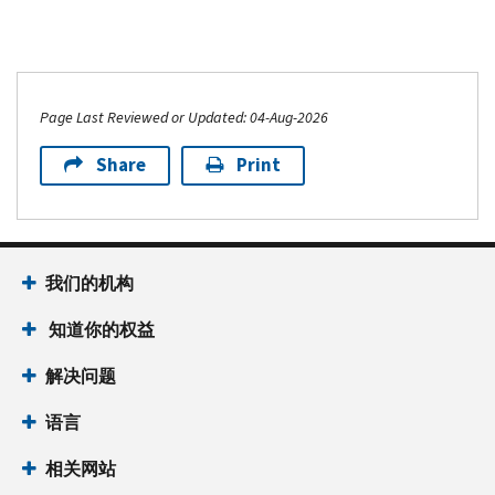
年
对
纳
于
税
许
申
多
报
Page Last Reviewed or Updated: 04-Aug-2026
纳
表
税
截
Share
Print
人
至
来
您
说，
的
2021
子
我们的机构
年
女
子
税
知道你的权益
女
优
税
解决问题
惠
优
每
语言
惠
月
的
预
相关网站
金
付