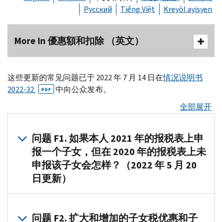
Русский
Tiếng Việt
Kreyòl ayisyen
More In 優惠額和扣除 （英文）
这些更新的常见问题已于 2022 年 7 月 14 日在
情况说明书
2022-32
中向公众发布。
PDF
全部展开
问题 F1. 如果本人 2021 年的报税表上申
报一个子女，但在 2020 年的报税表上未
申报该子女会怎样？（2022 年 5 月 20
日更新）
答
1.
问题 F2. 扩大和增加的子女税优惠和子