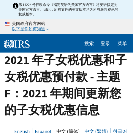
Skip
第 14224 号行政命令《指定英语为美国官方语言》将英语指定为
美国官方语言。因此，所有文件的英文版本均为所有联邦资讯的
to
权威版本。
main
美国政府官方网站
content
以下是你如何知道
搜索
登录
菜单
2021 年子女税优惠和子
女税优惠预付款 - 主题
F：2021 年期间更新您
的子女税优惠信息
English
Español
中文 (简体)
中文 (繁體)
한국어