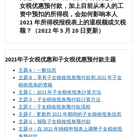
您
女税优惠预付款，加上目前从本人的工
的
资中预扣的所得税，会如何影响本人
首
2021 年所得税报税表上的退税额或欠税
次
额？（2022 年 5 月 20 日更新）
子
女
答
税
2.
优
2021年子女税优惠和子女税优惠预付款主题
从
惠
2021
预
主题
A
：一般信息
年
付
主题
B
：享有子女税收抵免预付款和 2021 年子女
7
款
税收抵免的资格
月
将
主题
C
：2021 年子女税收抵免计算方法
开
基
主題
D
：子女税收抵免预付款计算方法
始，
于
主題
E
：子女税收抵免预付款流程
国
您
主题
F
：更新您 2021 年期间的子女税收抵免信息
税
的
主题
G
：领取子女税收抵免预付款
局
2020
主题
H
：在 2021 年纳税申报表上调整子女税收抵
开
年
免预付款