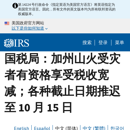
Skip
第 14224 号行政命令《指定英语为美国官方语言》将英语指定为
美国官方语言。因此，所有文件的英文版本均为所有联邦资讯的
to
权威版本。
main
美国政府官方网站
content
以下是你如何知道
搜索
登录
菜单
国税局：加州山火受灾
者有资格享受税收宽
减；各种截止日期推迟
至 10 月 15 日
English
Español
中文 (简体)
中文 (繁體)
한국어