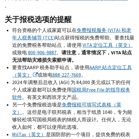
。
关于报税选项的提醒
符合资格的个人或家庭可以在
免费报税服务 (
VITA
) 和老
年人税务辅导 (
TCE
)
站点获得报税的免费帮助。要查找最
近的免费税务帮助站点，请使用
VITA
定位工具（英文）
或致电
800-906-9887
。
请注意，通常情况下，
VITA
站点
无法帮助灾难损失索赔申请。
要查找
AARP
税务助手站点，请使用
AARP
站点定位工具
（英文）
或致电
888-227-7669
。
2024 年调整后总收入 (
AGI
) 为 84,000 美元或以下的任何
个人或家庭都可以免费使用
国税局
Free File
的指导税务
软件
。有英文和西班牙文产品。
另一个免费报税选项是
免费报税可填写式表格（英
文）
。这些是电子联邦税表，相当于纸质 1040，专为能
够轻松填写国税局税表的纳税人而设计。任何人，无论
收入如何，都可以使用此选项。
MilTax
（英文）
是国防部的一个项目，提供免费的税表