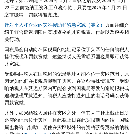
此外，如果未能在 2025 年 1 月 7 日或之后以及 2025 年 1 月
22 日之前缴纳工资和工商税存款，只要在2025 年 1 月 22 日
之前缴纳，罚款将被宽减。
针对个人和企业的灾难援助和紧急宽减（英文）
页面详细介
绍了符合延迟期限内宽减资格的其它税表、付款以及税务相
关行动。
国税局会自动向在国税局的地址记录位于灾区的任何纳税人
提供报税和罚款宽减。这些纳税人无需联系国税局即可获得
此宽减。
受影响纳税人在国税局的记录地址可能不位于灾区范围，原
因诸如他们在报税后搬到了灾区。在这些特殊情况下，受影
响纳税人在延迟期限内可能会收到国税局寄发的逾期报税或
逾期缴税罚款通知。纳税人应拨打通知上的电话号码以获得
罚款宽减。
此外，如果纳税人居住在灾区之外、但其为了赶上截止日所
必需的记录位于灾区，且此截止日在此宽限期内的话，国税
局也将给与协助。居住在灾区以外的有资格获得宽减的纳税