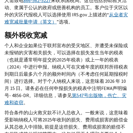
人需致电
866-562-5227
来联系国税局。这也包括协助救灾活
动、隶属于公认的政府或慈善机构的员工。客户位于灾区以
外的灾区代报税人可以选择使用
IRS.gov
上描述的“
从业者灾
难宽减批量申请（英文）
”选项。
额外税收宽减
个人和企业如果位于联邦宣布的受灾地区、并遭受未保险或
未报销的灾害相关损失，可以选择在损失发生当年的税表
（也就是通常明年提交的2025年税表）或上一年的税表
（2024）中进行申报。纳税人可在灾难年度的联邦所得税表
到期日后最多六个月的额外时间内（不考虑任何延期报税时
间）进行选择。对于个人纳税人来说，这意味着 2026 年 10
月 15 日。请务必在任何申报损失的税表中注明
FEMA
声明编
号- 4856-
DR
。详细信息，请参见
第547号出版物，伤亡、灾
难和盗窃
。
符合条件的山火救灾款不计入总收入。一般来说，这意味着
受影响纳税人可将2025年收到的损失、费用或损害的赔偿金
从其总收入中排除, 前提是这些损失、费用或损害的赔偿不