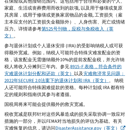
在保险或其他报销范围内。这包括用于合理和必要的个人、
家庭、生活或丧葬费用而收到的款项, 以及用于修缮或复原
其房屋，或用于修缮或更换家居物品的金额, 工资损失（雇
主本应支付的工资损失金额除外）、人身伤害、死亡或情绪
压力。详情请参考
第525号刊物，应税与免税收入（英
文）
。
参与退休计划或个人退休安排 (
IRA
) 的受影响纳税人或可获
得额外宽减。例如，纳税人可能符合特殊灾难发配金的资
格，该发配金无需缴纳额外10%的提前发配金税，并允许纳
税人将收入分摊到三年内。参见
8915-
F
表格，符合条件的
灾难退休计划分配和还款（英文）
以及
灾难救济常见问题：
2022年
SECURE
2.0法案下的退休计划和
IRA
（英文）
。 纳税
人还可能符合特殊困难提款的资格。每种计划或
IRA
都有特
定的规则和指南供其参与者遵循。
国税局将来可能会提供额外的救灾宽减。
税收宽减是联邦针对这些风暴造成的损失采取协调一致应对
措施的一部分，并以
FEMA
对当地损失的评估为基础。有关
灾难恢复的信息，请访问
DisasterAssistance.gov
（英文）