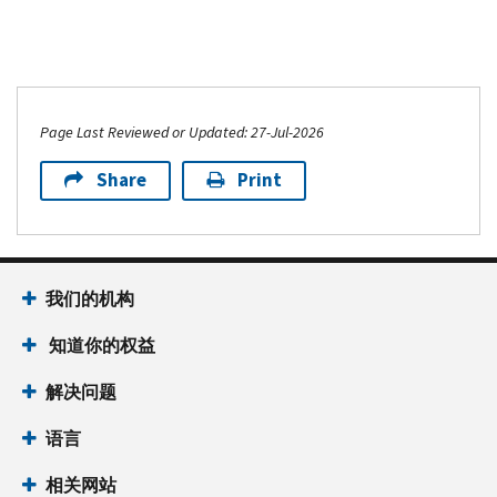
more
Treasury,
IR-
partnership
IRS
2022-
clean
provide
233,
energy
guidance
Treasury,
regulations
for
IRS
Page Last Reviewed or Updated: 27-Jul-2026
and
certain
issue
propose
clean
guidance
Share
Print
related
energy
on
administrative
producers
the
requirements
related
incremental
IR-
to
cost
我们的机构
2024-
domestic
for
281,
content;
the
知道你的权益
Treasury,
request
Commercial
IRS
additional
Clean
解决问题
issue
comments
Vehicle
final
for
Credit
语言
regulations
upcoming
IR-
相关网站
for
regulations
2022-