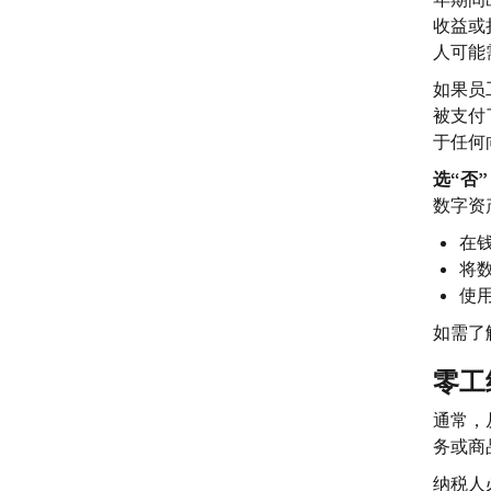
收益或
人可能
如果员
被支付
于任何
选
“否”
数字资
在
将
使
如需了
零工
通常，
务或商
纳税人