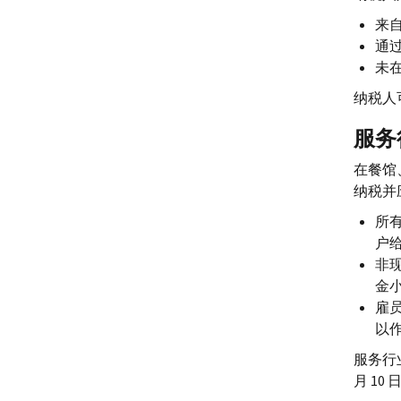
来
通
未在
纳税人
服务
在餐馆
纳税并
所
户
非
金
雇
以
服务行
月 10