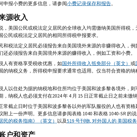
何申报小费的更多信息，请参阅
小费记录保存和报告
。
来源收入
说，美国公民或税法定义居民的全球收入均需缴纳美国所得税，
国公民或税法定义居民的相同所得税申报要求。
民和税法定义居民必须报告来自美国境外来源的非赚得收入，例
们还必须报告来自美国境外来源的赚得收入，例如工资和小费。
税人有资格享受税收优惠，如
国外所得收入抵免部分（英文）
或
国的纳税义务，所得税申报要求通常也适用。仅当符合资格的纳
税人以住处为据的纳税地和住所均位于美国和波多黎各境外，则可自动
期，纳税人也必须支付在2024 年 4 月 15 日正常截止日之前未
正常截止日时位于美国和波多黎各以外的军队服役的人也有资格延期至
附上一份声明。更多信息请参阅表格 1040 和表格 1040-
SR
的说
居民的税务指南》（英文）
以及
519 号刊物, 对外国人的 美国税
账户和资产