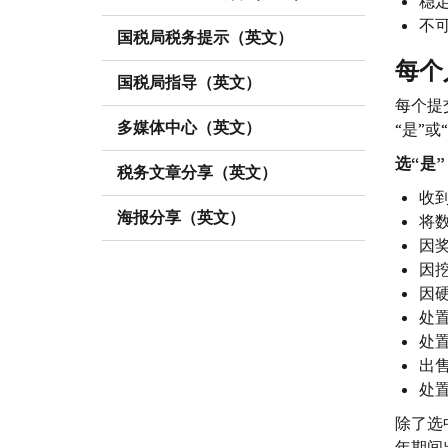
稳
不
国税局税务提示（英文）
每个
国税局指导（英文）
每个提交
多媒体中心（英文）
“是”
选
“是”
税务文章分享（英文）
收
海报分享（英文）
将
因
因
因
处
处
出
处
除了选
年期间