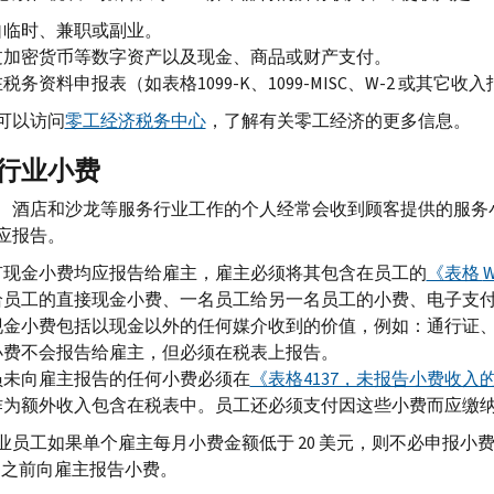
自临时、兼职或副业。
过加密货币等数字资产以及现金、商品或财产支付。
税务资料申报表（如表格1099-
K
、1099-
MISC
、
W-
2 或其它收
可以访问
零工经济税务中心
，了解有关零工经济的更多信息。
行业小费
、酒店和沙龙等服务行业工作的个人经常会收到顾客提供的服务
应报告。
有现金小费均应报告给雇主，雇主必须将其包含在员工的
《表格
W
给员工的直接现金小费、一名员工给另一名员工的小费、电子支
现金小费包括以现金以外的任何媒介收到的价值，例如：通行证
小费不会报告给雇主，但必须在税表上报告。
员未向雇主报告的任何小费必须在
《表格4137，未报告小费收
作为额外收入包含在税表中。员工还必须支付因这些小费而应缴
业员工如果单个雇主每月小费金额低于 20 美元，则不必申报
 日之前向雇主报告小费。