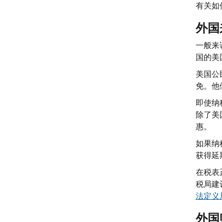
有关如
外国
一般来
国的美
美国公
免。他
即使纳
除了美
惠。
如果纳
获得延
在税表
税局建议
法定义
外国