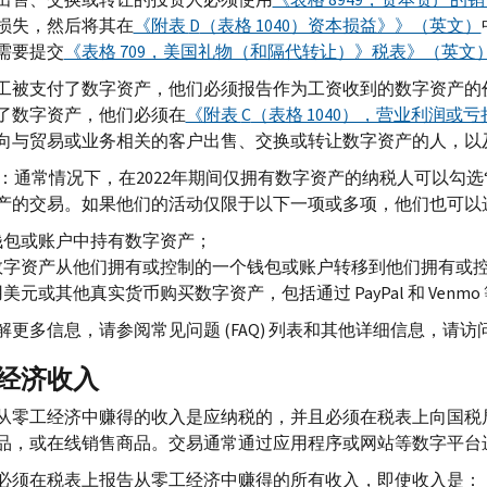
损失，然后将其在
《附表
D
（表格 1040）资本损益》》（英文）
需要提交
《表格 709，美国礼物（和隔代转让）》税表》（英文
工被支付了数字资产，他们必须报告作为工资收到的数字资产的
了数字资产，他们必须在
《附表
C
（表格 1040），营业利润或
向与贸易或业务相关的客户出售、交换或转让数字资产的人，以
：通常情况下，在2022年期间仅拥有数字资产的纳税人可以勾选
产的交易。如果他们的活动仅限于以下一项或多项，他们也可以选
钱包或账户中持有数字资产；
数字资产从他们拥有或控制的一个钱包或账户转移到他们拥有或
用美元或其他真实货币购买数字资产，包括通过
PayPal
和
Venmo
解更多信息，请参阅常见问题 (
FAQ
) 列表和其他详细信息，请访
经济收入
从零工经济中赚得的收入是应纳税的，并且必须在税表上向国税
品，或在线销售商品。交易通常通过应用程序或网站等数字平台
必须在税表上报告从零工经济中赚得的所有收入，即使收入是：