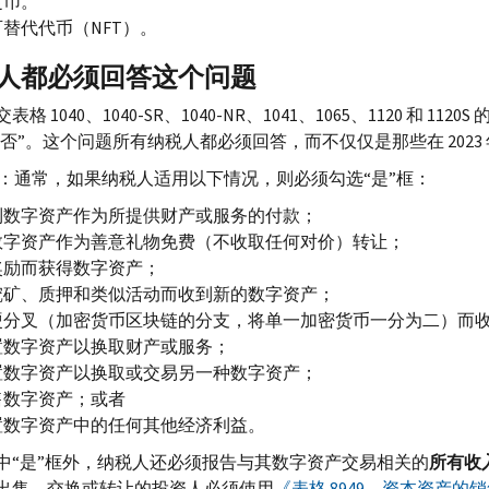
定币。
可替代代币（
NFT
）。
人都必须回答这个问题
表格 1040、1040-
SR
、1040-
NR
、1041、1065、1120 和 1120
S
或“否”。这个问题所有纳税人都必须回答，而不仅仅是那些在 202
：通常，如果纳税人适用以下情况，则必须勾选“是”框：
到数字资产作为所提供财产或服务的付款；
数字资产作为善意礼物免费（不收取任何对价）转让；
奖励而获得数字资产；
挖矿、质押和类似活动而收到新的数字资产；
硬分叉（加密货币区块链的分支，将单一加密货币一分为二）而
置数字资产以换取财产或服务；
置数字资产以换取或交易另一种数字资产；
售数字资产；或者
置数字资产中的任何其他经济利益。
中“是”框外，纳税人还必须报告与其数字资产交易相关的
所有收
出售、交换或转让的投资人必须使用
《表格 8949，资本资产