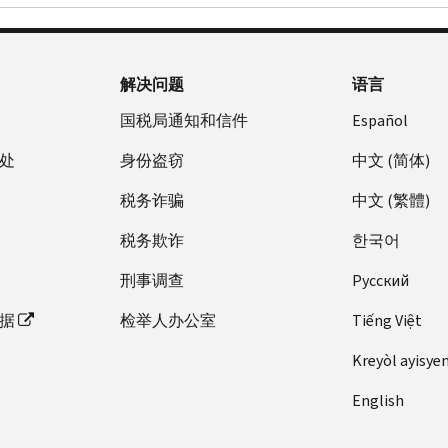
解决问题
语言
国税局通知和信件
Español
处
身份盗窃
中文 (简体)
税务诈骗
中文 (繁體)
税务欺诈
한국어
刑事调查
Pусский
据
检举人办公室
Tiếng Việt
Kreyòl ayisye
English