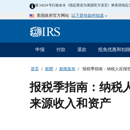
Skip
第 14224 号行政命令《指定英语为美国官方语言》将英语
to
以下是你如何知道
美国政府官方网站
main
content
Information
Menu
申报
付款
退款
抵免优惠和扣
主
要
导
首页
新聞
新闻发布
报税季指南：纳税人应报
航
报税季指南：纳税
来源收入和资产