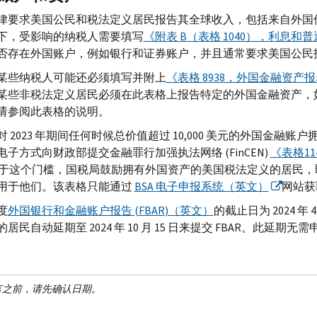
律要求美国公民和税法定义居民报告其全球收入，包括来自外国
下，受影响的纳税人需要填写
《附表
B
（表格 1040），利息和
否存在外国账户，例如银行和证券账户，并且通常要求美国公民
某些纳税人可能还必须填写并附上
《表格 8938，外国金融资产
某些非税法定义居民必须在此表格上报告特定的外国金融资产，
请参阅此表格的说明。
对 2023 年期间任何时候总价值超过 10,000 美元的外国金
电子方式向财政部提交金融罪行加强执法网络 (
FinCEN
)
《表格1
于这个门槛，国税局鼓励拥有外国资产的美国税法定义的居民，
用于他们。该表格只能通过
BSA
电子申报系统（英文）
网站获
度
外国银行和金融账户报告 (
FBAR
)（英文）
的截止日为 2024 年 4
居民自动延期至 2024 年 10 月 15 日来提交
FBAR
。此延期无需
言之前，请先确认日期。