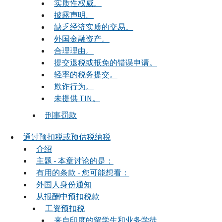
实质性权威。
披露声明。
缺乏经济实质的交易。
外国金融资产。
合理理由。
提交退税或抵免的错误申请。
轻率的税务提交。
欺诈行为。
未提供 TIN。
刑事罚款
通过预扣税或预估税纳税
介绍
主题 - 本章讨论的是：
有用的条款 - 您可能想看：
外国人身份通知
从报酬中预扣税款
工资预扣税
来自印度的留学生和业务学徒。