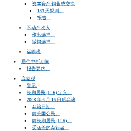
资本资产 销售或交换
183 天规则。
报告。
不动产收入
作出选择。
撤销选择。
运输税
居住中断期间
报告要求。
弃籍税
警示:
长期居民 (LTR) 定义。
2008 年 6 月 16 日后弃籍
弃籍日期。
前美国公民。
前长期居民 (LTR)。
受涵盖的弃籍者。