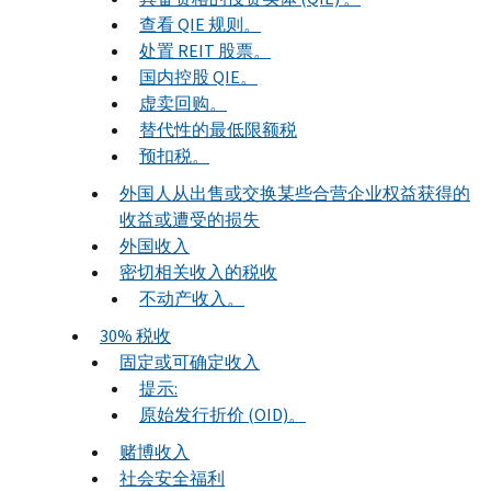
查看 QIE 规则。
处置 REIT 股票。
国内控股 QIE。
虚卖回购。
替代性的最低限额税
预扣税。
外国人从出售或交换某些合营企业权益获得的
收益或遭受的损失
外国收入
密切相关收入的税收
不动产收入。
30% 税收
固定或可确定收入
提示:
原始发行折价 (OID)。
赌博收入
社会安全福利