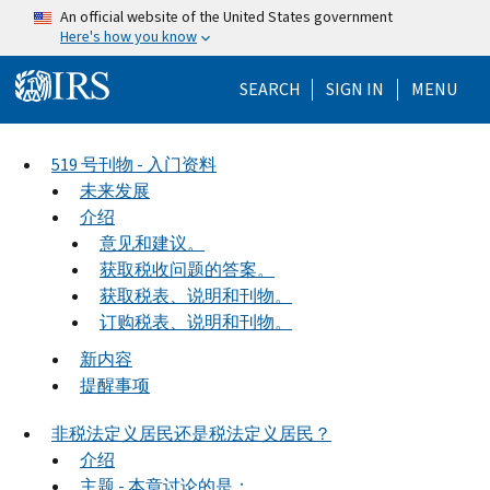
Skip to main content
An official website of the United States government
Here's how you know
Help Menu Mo
SEARCH
SIGN IN
MENU
519 号刊物 - 入门资料
未来发展
介绍
意见和建议。
获取税收问题的答案。
获取税表、说明和刊物。
订购税表、说明和刊物。
新内容
提醒事项
非税法定义居民还是税法定义居民？
介绍
主题 - 本章讨论的是：