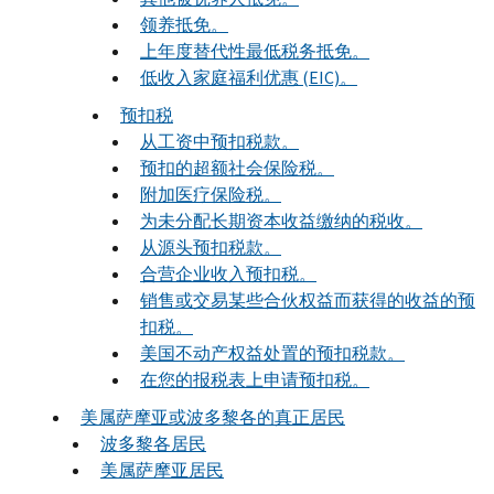
领养抵免。
上年度替代性最低税务抵免。
低收入家庭福利优惠 (EIC)。
预扣税
从工资中预扣税款。
预扣的超额社会保险税。
附加医疗保险税。
为未分配长期资本收益缴纳的税收。
从源头预扣税款。
合营企业收入预扣税。
销售或交易某些合伙权益而获得的收益的预
扣税。
美国不动产权益处置的预扣税款。
在您的报税表上申请预扣税。
美属萨摩亚或波多黎各的真正居民
波多黎各居民
美属萨摩亚居民