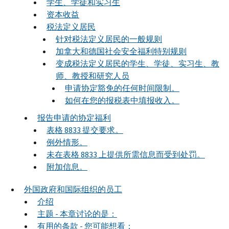
学生、学徒和实习生
资本收益
税法定义居民
针对税法定义居民的一般规则
加拿大和德国社会安全福利特别规则
变成税法定义居民的学生、学徒、实习生、教
师、教授和研究人员
申请协定豁免的任何时间限制。
如何在您的报税表中填报收入。
报告申请的协定福利
表格 8833 提交要求。
例外情形。
未在表格 8833 上提供所需信息而受到处罚。
附加信息。
外国政府和国际组织的员工
介绍
主题 - 本章讨论的是：
有用的条款 - 您可能想看：