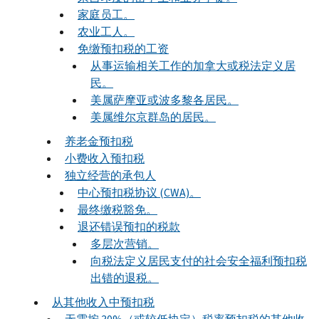
家庭员工。
农业工人。
免缴预扣税的工资
从事运输相关工作的加拿大或税法定义居
民。
美属萨摩亚或波多黎各居民。
美属维尔京群岛的居民。
养老金预扣税
小费收入预扣税
独立经营的承包人
中心预扣税协议 (CWA)。
最终缴税豁免。
退还错误预扣的税款
多层次营销。
向税法定义居民支付的社会安全福利预扣税
出错的退税。
从其他收入中预扣税