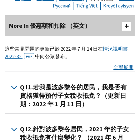
Русский
Tiếng Việt
Kreyòl ayisyen
More In 優惠額和扣除 （英文）
這些常見問題的更新已於 2022 年 7 月 14 日在
情況說明書
2022-32
中向公眾發布。
PDF
全部展開
Q I1.若我是波多黎各的居民，我是否有
資格獲得預付子女稅收抵免？（更新日
期：2022 年 1 月 11 日）
A
1.
您
Q I2.針對波多黎各居民，2021 年的子女
沒
稅收抵免有什麼變化？ （2021 年 6 月