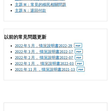
表
分
稅
女，
主題
M
：常見的移民相關問題
（英
本
收
或
主題
N
：退回付款
文）
身
抵
者
2021
並
免。
5
年
不
關
歲
1040-
SS
能
於
以
以前的常見問題更新
表
使
任
下
（英
您
何
子
2022 年 5 月，情況說明書2022-29
PDF
文）
有
預
女，
2022 年 3 月， 情況說明書2022-17
PDF
向
資
付
最
2022 年 2 月， 情況說明書2022-07
PDF
國
格
款
高
2022 年 1 月 ， 情況說明書2022-03
PDF
稅
獲
和
額
2021 年 11 月 ，情況說明書2021-13
PDF
局
得
其
度
提
預
他
為
交
付
子
3600
的
子
女
美
其
女
稅
元。
他
稅
收
即
1040
收
抵
使