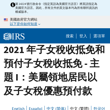
Skip
第 14224 號行政命令《指定英語為美國官方語言》將英語指定為
美國官方語言。因此，所有文件的英文版本均為所有聯邦資訊的
to
權威版本。
main
美國政府官方網站
content
以下是你如何知道
搜索
登入
選項單
2021 年子女稅收抵免和
預付子女稅收抵免 - 主
題 I：美屬領地居民以
及子女稅優惠預付款
English
Español
中文 (简体)
中文 (繁體)
한국어