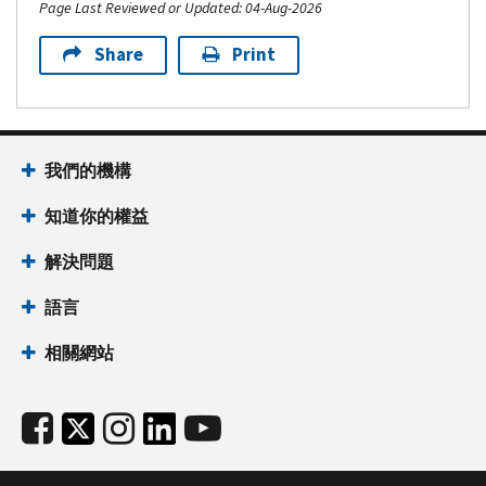
Page Last Reviewed or Updated: 04-Aug-2026
系
抵
免
您
列
免
的
沒
Share
Print
表
或
變
有
格
子
化，
收
女
請
入
有
稅
聯
或
關
我們的機構
收
絡
支
其
抵
您
付
他
知道你的權益
免。
當
美
資
若
地
國
解決問題
訊，
您
的
社
請
語言
的
稅
會
造
主
務
安
訪
相關網站
要
機
全
IRS.gov
住
構，
稅，
或
所
以
您
查
在
獲
也
閱
50
取
可
1040-
PR