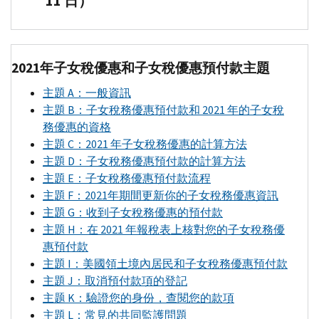
11 日）
資
美
為
格
元
您
A
4.
在
增
的
在
您
加
合
2021年子女稅優惠和子女稅優惠預付款主題
自
的
到
格
由
美
3000
主題
A
：一般資訊
子
聯
國
美
主題
B
：子女稅務優惠預付款和 2021 年的子女稅
女
邦
地
元，
務優惠的資格
申
國
區
針
主題
C
：2021 年子女稅務優惠的計算方法
請
家
稅
對
主題
D
：子女稅務優惠預付款的計算方法
子
的
務
2021
主題
E
：子女稅務優惠預付款流程
女
公
機
年
主題
F
：2021年期間更新你的子女稅務優惠資訊
稅
民
構
底
主題
G
：收到子女稅務優惠的預付款
收
身
獲
的
主題
H
：在 2021 年報稅表上核對您的子女稅務優
抵
分
得
6
惠預付款
免。
或
預
至
主題
I
：美國領土境內居民和子女稅務優惠預付款
2021
居
付
17
主題
J
：取消預付款項的登記
年
住
子
歲
主题
K
：驗證您的身份，查閱您的款項
1040-
PR
身
女
子
主題
L
：常見的共同監護問題