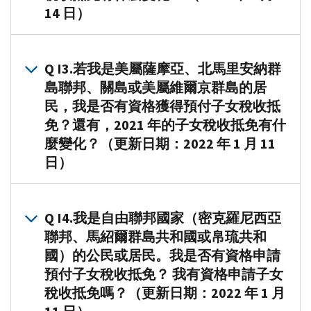
有
14 日）
資
格
A
2.2021
領
年
Q I3.若我是美屬薩摩亞、北馬里安納群
取
子
島聯邦、關島或美屬維爾京群島的居
預
女
民，我是否有資格獲得預付子女稅收抵
付
稅
子
免？還有，2021 年的子女稅收抵免有什
收
女
麼變化？（更新日期：2022 年 1 月 11
抵
稅
日）
免
抵
的
免，
A
3.
最
但
您
高
Q I4.我是自由聯邦國家（密克羅尼西亞
您
可
額
聯邦、馬紹爾群島共和國或帛琉共和
可
能
度
國）的公民或居民。我是否有資格申請
能
已
已
預付子女稅收抵免？ 我有資格申請子女
有
經
從
資
稅收抵免嗎？（更新日期：2022 年 1 月
有
2000
格