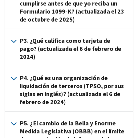
cumplirse antes de que yo reciba un
K(en
Formulario 1099-K? (actualizada el 23
inglés)
,
de octubre de 2025)
es
una
declaración
R2.
P3. ¿Qué califica como tarjeta de
informativa
No
pago? (actualizada el 6 de febrero de
que
hay
2024)
se
ningún
utiliza
límite
para
que
R3.
P4. ¿Qué es una organización de
informar
deba
El
liquidación de terceros (TPSO, por sus
los
cumplirse
término
siglas en inglés)? (actualizada el 6 de
pagos
para
“tarjeta
que
febrero de 2024)
recibir
de
recibió
un
pago”
durante
Formulario
incluye
R4.
P5. ¿El cambio de la Bella y Enorme
el
1099-
tarjetas
Una
Medida Legislativa (OBBB) en el límite
año
K
de
TPSO