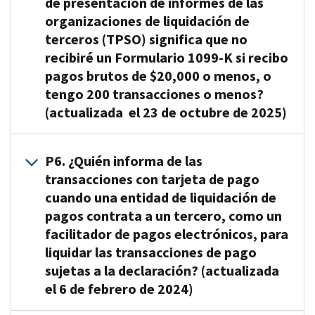
de:
de presentación de informes de las
debido
crédito,
es
a
organizaciones de liquidación de
tarjetas
la
Tarjetas
pagos
de
terceros (TPSO) significa que no
organización
de
recibidos
débito
central
recibiré un Formulario 1099-K si recibo
crédito,
a
y
que
pagos brutos de $20,000 o menos, o
débito
través
tarjetas
tiene
o
tengo 200 transacciones o menos?
de
de
la
de
(actualizada el 23 de octubre de 2025)
una
valor
obligación
valor
transacción
almacenado
contractual
almacenado
R5.
No
de
(incluidas
de
P6. ¿Quién informa de las
como
necesariamente.
tarjeta
las
realizar
tarjetas
transacciones con tarjeta de pago
El
de
tarjetas
pagos
de
cuando una entidad de liquidación de
límite
pago.
de
a
regalo
pagos contrata a un tercero, como un
de
Por
regalo),
los
(tarjetas
facilitador de pagos electrónicos, para
informe
lo
así
beneficiarios
de
federal
liquidar las transacciones de pago
tanto,
como
participantes
pago)
de
sujetas a la declaración? (actualizada
si
el
(por
Aplicaciones
más
el 6 de febrero de 2024)
usted
pago
lo
de
de
recibió
a
general,
pago