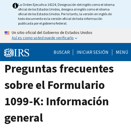
Skip
La Orden Ejecutiva 14224, Designación del inglés como el idioma
oficial de los Estados Unidos, designa al inglés como el idioma
to
oficial de los Estados Unidos. Por lo tanto, la versión en inglés de
main
todo documento es la versión oficial de toda información
publicada por el gobierno federal.
content
Un sitio oficial del Gobierno de Estados Unidos
Así es como usted puede verificarlo
BUSCAR
INICIAR SESIÓN
MENÚ
Preguntas frecuentes
sobre el Formulario
1099-K: Información
general