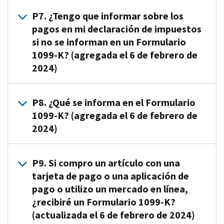
$20,000
$0.01
través
un
R6.
o
en
P7. ¿Tengo que informar sobre los
de
de
comerciante
La
mercados
pagos
pagos en mi declaración de impuestos
pagos
cualquier
o
entidad
en
y
si no se informan en un Formulario
de
marca
negocio)
que
línea
más
una
1099-K? (agregada el 6 de febrero de
distintiva
de
envía
para
de
transacción
de
2024)
las
las
bienes
200
de
una
transacciones
instrucciones
o
transacciones
tarjeta
tarjeta
de
para
servicios
R7.
es
P8. ¿Qué se informa en el Formulario
de
de
red
transferir
(organizaciones
Sí,
un
pago,
pago
1099-K? (agregada el 6 de febrero de
de
fondos
de
el
requerimiento
usted
(como
2024)
terceros.
a
liquidación
límite
de
debe
el
Un
la
de
de
declaración
recibir
número
ejemplo
cuenta
terceros
declaración
R8.
para
un
P9. Si compro un artículo con una
de
podría
del
o
del
La
las
Formulario
una
tarjeta de pago o una aplicación de
incluir
beneficiario
TPSO,
Formulario
cantidad
organizaciones
1099-
tarjeta
aplicaciones
participante
pago o utilizo un mercado en línea,
por
1099-
bruta
de
K
de
utilizadas
es
¿recibiré un Formulario 1099-K?
sus
K
de
liquidación
para
crédito).
para
responsable
siglas
(actualizada el 6 de febrero de 2024)
no
pago
de
esos
gestionar
de