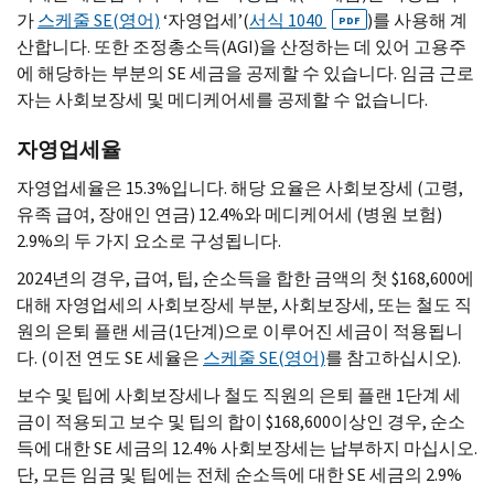
가
스케줄
SE
(영어)
‘자영업세’(
서식 1040
)를 사용해 계
PDF
산합니다. 또한 조정총소득(
AGI
)을 산정하는 데 있어 고용주
에 해당하는 부분의
SE
세금을 공제할 수 있습니다. 임금 근로
자는 사회보장세 및 메디케어세를 공제할 수 없습니다.
자영업세율
자영업세율은 15.3%입니다. 해당 요율은 사회보장세 (고령,
유족 급여, 장애인 연금) 12.4%와 메디케어세 (병원 보험)
2.9%의 두 가지 요소로 구성됩니다.
2024년의 경우, 급여, 팁, 순소득을 합한 금액의 첫 $168,600에
대해 자영업세의 사회보장세 부분, 사회보장세, 또는 철도 직
원의 은퇴 플랜 세금(1단계)으로 이루어진 세금이 적용됩니
다. (이전 연도
SE
세율은
스케줄
SE
(영어)
를 참고하십시오).
보수 및 팁에 사회보장세나 철도 직원의 은퇴 플랜 1단계 세
금이 적용되고 보수 및 팁의 합이 $168,600이상인 경우, 순소
득에 대한
SE
세금의 12.4% 사회보장세는 납부하지 마십시오.
단, 모든 임금 및 팁에는 전체 순소득에 대한
SE
세금의 2.9%