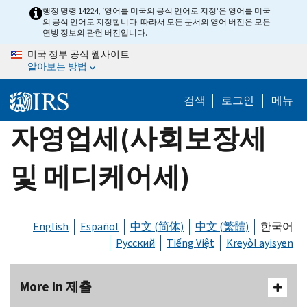
Skip
행정 명령 14224, ‘영어를 미국의 공식 언어로 지정’은 영어를 미국
의 공식 언어로 지정합니다. 따라서 모든 문서의 영어 버전은 모든
to
연방 정보의 관헌 버전입니다.
main
미국 정부 공식 웹사이트
content
알아보는 방법
검색
로그인
메뉴
자영업세(사회보장세
및 메디케어세)
English
Español
中文 (简体)
中文 (繁體)
한국어
Русский
Tiếng Việt
Kreyòl ayisyen
More In 제출