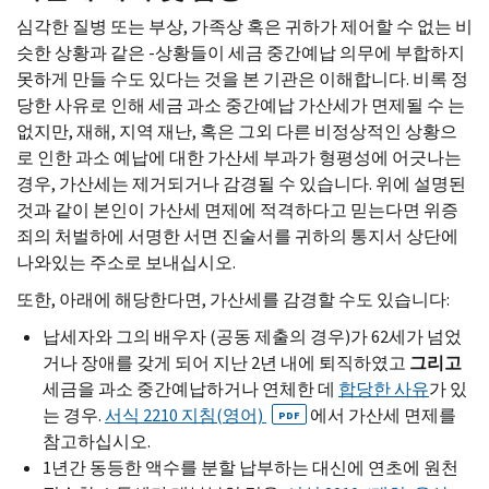
심각한 질병 또는 부상, 가족상 혹은 귀하가 제어할 수 없는 비
슷한 상황과 같은 -상황들이 세금 중간예납 의무에 부합하지
못하게 만들 수도 있다는 것을 본 기관은 이해합니다. 비록 정
당한 사유로 인해 세금 과소 중간예납 가산세가 면제될 수 는
없지만, 재해, 지역 재난, 혹은 그외 다른 비정상적인 상황으
로 인한 과소 예납에 대한 가산세 부과가 형평성에 어긋나는
경우, 가산세는 제거되거나 감경될 수 있습니다. 위에 설명된
것과 같이 본인이 가산세 면제에 적격하다고 믿는다면 위증
죄의 처벌하에 서명한 서면 진술서를 귀하의 통지서 상단에
나와있는 주소로 보내십시오.
또한, 아래에 해당한다면, 가산세를 감경할 수도 있습니다:
납세자와 그의 배우자 (공동 제출의 경우)가 62세가 넘었
거나 장애를 갖게 되어 지난 2년 내에 퇴직하였고
그리고
세금을 과소 중간예납하거나 연체한 데
합당한 사유
가 있
는 경우.
서식 2210 지침(영어)
에서 가산세 면제를
PDF
참고하십시오.
1년간 동등한 액수를 분할 납부하는 대신에 연초에 원천