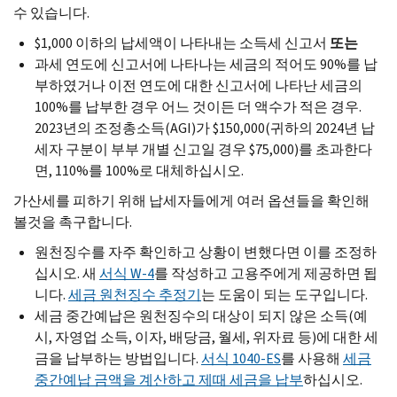
수 있습니다.
$1,000 이하의 납세액이 나타내는 소득세 신고서
또는
과세 연도에 신고서에 나타나는 세금의 적어도 90%를 납
부하였거나 이전 연도에 대한 신고서에 나타난 세금의
100%를 납부한 경우 어느 것이든 더 액수가 적은 경우.
2023년의 조정총소득(
AGI
)가 $150,000(귀하의 2024년 납
세자 구분이 부부 개별 신고일 경우 $75,000)를 초과한다
면, 110%를 100%로 대체하십시오.
가산세를 피하기 위해 납세자들에게 여러 옵션들을 확인해
볼것을 촉구합니다.
원천징수를 자주 확인하고 상황이 변했다면 이를 조정하
십시오. 새
서식
W-
4
를 작성하고 고용주에게 제공하면 됩
니다.
세금 원천징수 추정기
는 도움이 되는 도구입니다.
세금 중간예납은 원천징수의 대상이 되지 않은 소득(예
시, 자영업 소득, 이자, 배당금, 월세, 위자료 등)에 대한 세
금을 납부하는 방법입니다.
서식 1040-
ES
를 사용해
세금
중간예납 금액을 계산하고 제때 세금을 납부
하십시오.