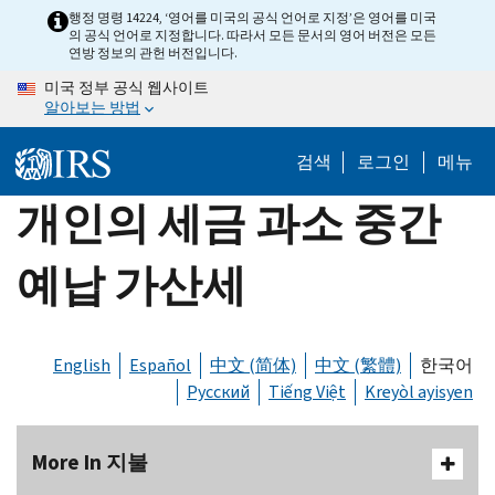
Skip
행정 명령 14224, ‘영어를 미국의 공식 언어로 지정’은 영어를 미국
의 공식 언어로 지정합니다. 따라서 모든 문서의 영어 버전은 모든
to
연방 정보의 관헌 버전입니다.
main
미국 정부 공식 웹사이트
content
알아보는 방법
검색
로그인
메뉴
개인의 세금 과소 중간
예납 가산세
English
Español
中文 (简体)
中文 (繁體)
한국어
Русский
Tiếng Việt
Kreyòl ayisyen
More In 지불