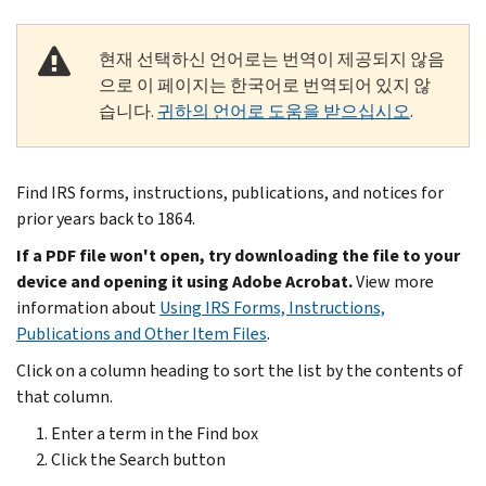
현재 선택하신 언어로는 번역이 제공되지 않음
으로 이 페이지는 한국어로 번역되어 있지 않
습니다.
귀하의 언어로 도움을 받으십시오
.
Find IRS forms, instructions, publications, and notices for
prior years back to 1864.
If a PDF file won't open, try downloading the file to your
device and opening it using Adobe Acrobat.
View more
information about
Using IRS Forms, Instructions,
Publications and Other Item Files
.
Click on a column heading to sort the list by the contents of
that column.
Enter a term in the Find box
Click the Search button