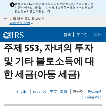
Skip
행정 명령 14224, ‘영어를 미국의 공식 언어로 지정’은 영어를 미국
의 공식 언어로 지정합니다. 따라서 모든 문서의 영어 버전은 모든
to
연방 정보의 관헌 버전입니다.
main
미국 정부 공식 웹사이트
content
알아보는 방법
검색
로그인
메뉴
주제 553, 자녀의 투자
및 기타 불로소득에 대
한 세금(아동 세금)
English
Español
中文 (繁體)
한국어
Русский
Tiếng Việt