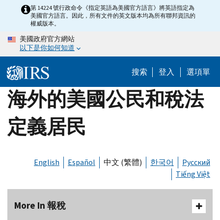
Skip
第 14224 號行政命令《指定英語為美國官方語言》將英語指定為
美國官方語言。因此，所有文件的英文版本均為所有聯邦資訊的
to
權威版本。
main
美國政府官方網站
content
以下是你如何知道
搜索
登入
選項單
海外的美國公民和稅法
定義居民
English
Español
中文 (繁體)
한국어
Русский
Tiếng Việt
More In 報稅