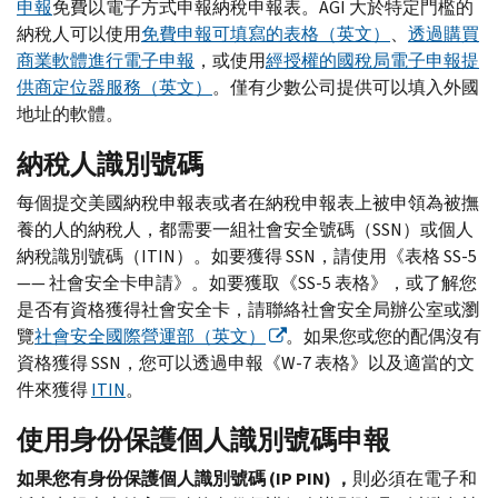
申報
免費以電子方式申報納稅申報表。
AGI
大於特定門檻的
納稅人可以使用
免費申報可填寫的表格（英文）
、
透過購買
商業軟體進行電子申報
，或使用
經授權的國稅局電子申報提
供商定位器服務（英文）
。僅有少數公司提供可以填入外國
地址的軟體。
納稅人識別號碼
每個提交美國納稅申報表或者在納稅申報表上被申領為被撫
養的人的納稅人，都需要一組社會安全號碼（
SSN
）或個人
納稅識別號碼（
ITIN
）。如要獲得
SSN
，請使用《表格
SS-
5
—— 社會安全卡申請》。如要獲取《
SS-
5 表格》，或了解您
是否有資格獲得社會安全卡，請聯絡社會安全局辦公室或瀏
覽
社會安全國際營運部（英文）
。如果您或您的配偶沒有
資格獲得
SSN
，您可以透過申報《
W-
7 表格》以及適當的文
件來獲得
ITIN
。
使用身份保護個人識別號碼申報
如果您有身份保護個人識別號碼 (
IP PIN
) ，
則必須在電子和