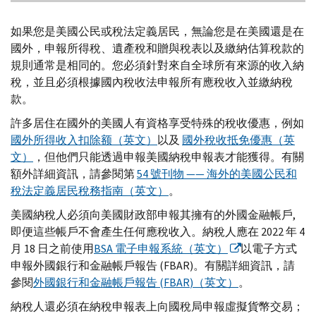
如果您是美國公民或稅法定義居民，無論您是在美國還是在
國外，申報所得稅、遺產稅和贈與稅表以及繳納估算稅款的
規則通常是相同的。您必須針對來自全球所有來源的收入納
稅，並且必須根據國內稅收法申報所有應稅收入並繳納稅
款。
許多居住在國外的美國人有資格享受特殊的稅收優惠，例如
國外所得收入扣除额（英文）
以及
國外稅收抵免優惠（英
文）
，但他們只能透過申報美國納稅申報表才能獲得。有關
額外詳細資訊，請參閱第
54 號刊物 —— 海外的美國公民和
稅法定義居民稅務指南（英文）
。
美國納稅人必須向美國財政部申報其擁有的外國金融帳戶,
即便這些帳戶不會產生任何應稅收入。納稅人應在 2022 年 4
月 18 日之前使用
BSA
電子申報系統（英文）
以電子方式
申報外國銀行和金融帳戶報告 (
FBAR
)。有關詳細資訊，請
參閱
外國銀行和金融帳戶報告 (
FBAR
)（英文）
。
納稅人還必須在納稅申報表上向國稅局申報虛擬貨幣交易；