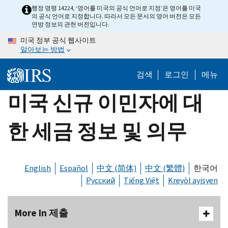
Skip
행정 명령 14224, ‘영어를 미국의 공식 언어로 지정’은 영어를 미국
의 공식 언어로 지정합니다. 따라서 모든 문서의 영어 버전은 모든
to
연방 정보의 관헌 버전입니다.
main
미국 정부 공식 웹사이트
content
알아보는 방법
검색
로그인
메뉴
미국 신규 이민자에 대
한 세금 정보 및 의무
English
Español
中文 (简体)
中文 (繁體)
한국어
Русский
Tiếng Việt
Kreyòl ayisyen
More In 제출