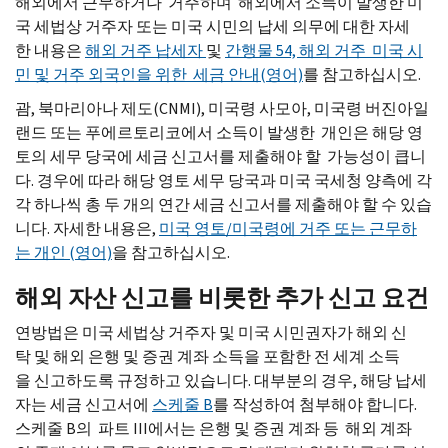
해외에서 근무하거나 거주하며 해외에서 소득이 발생한 미
국 세법상 거주자 또는 미국 시민의 납세 의무에 대한 자세
한 내용은
해외 거주 납세자
및
간행물 54, 해외 거주 미국 시
민 및 거주 외국인을 위한 세금 안내(영어)
를 참고하십시오.
괌, 북마리아나 제도(
CNMI
), 미국령 사모아, 미국령 버진아일
랜드 또는 푸에르토리코에서 소득이 발생한 개인은 해당 영
토의 세무 당국에 세금 신고서를 제출해야 할 가능성이 큽니
다. 경우에 따라 해당 영토 세무 당국과 미국 국세청 양측에 각
각 하나씩 총 두 개의 연간 세금 신고서를 제출해야 할 수 있습
니다. 자세한 내용은,
미국 영토/미국령에 거주 또는 근무하
는 개인 (영어)
을 참고하십시오.
해외 자산 신고를 비롯한 추가 신고 요건
연방법은 미국 세법상 거주자 및 미국 시민권자가 해외 신
탁 및 해외 은행 및 증권 계좌 소득을 포함한 전 세계 소득
을 신고하도록 규정하고 있습니다. 대부분의 경우, 해당 납세
자는 세금 신고서에
스케줄 B
를 작성하여 첨부해야 합니다.
스케줄 B의 파트 III에서는 은행 및 증권 계좌 등 해외 계좌