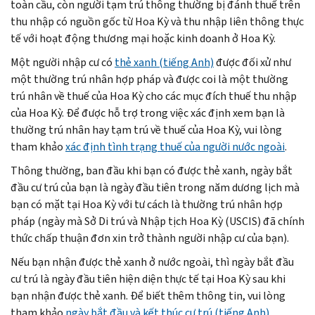
toàn cầu, còn người tạm trú thông thường bị đánh thuế trên
thu nhập có nguồn gốc từ Hoa Kỳ và thu nhập liên thông thực
tế với hoạt động thương mại hoặc kinh doanh ở Hoa Kỳ.
Một người nhập cư có
thẻ xanh (tiếng Anh)
được đối xử như
một thường trú nhân hợp pháp và được coi là một thường
trú nhân về thuế của Hoa Kỳ cho các mục đích thuế thu nhập
của Hoa Kỳ. Để được hỗ trợ trong việc xác định xem bạn là
thường trú nhân hay tạm trú về thuế của Hoa Kỳ, vui lòng
tham khảo
xác định tình trạng thuế của người nước ngoài
.
Thông thường, ban đầu khi bạn có được thẻ xanh, ngày bắt
đầu cư trú của bạn là ngày đầu tiên trong năm dương lịch mà
bạn có mặt tại Hoa Kỳ với tư cách là thường trú nhân hợp
pháp (ngày mà Sở Di trú và Nhập tịch Hoa Kỳ (USCIS) đã chính
thức chấp thuận đơn xin trở thành người nhập cư của bạn).
Nếu bạn nhận được thẻ xanh ở nước ngoài, thì ngày bắt đầu
cư trú là ngày đầu tiên hiện diện thực tế tại Hoa Kỳ sau khi
bạn nhận được thẻ xanh. Để biết thêm thông tin, vui lòng
tham khảo
ngày bắt đầu và kết thúc cư trú (tiếng Anh)
.