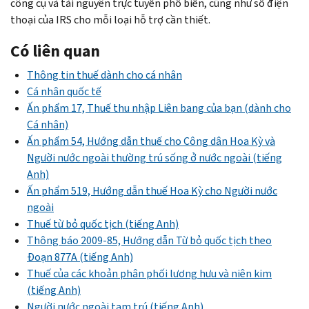
công cụ và tài nguyên trực tuyến phổ biến, cũng như số điện
thoại của IRS cho mỗi loại hỗ trợ cần thiết.
Có liên quan
Thông tin thuế dành cho cá nhân
Cá nhân quốc tế
Ấn phẩm 17, Thuế thu nhập Liên bang của bạn (dành cho
Cá nhân)
Ấn phẩm 54, Hướng dẫn thuế cho Công dân Hoa Kỳ và
Người nước ngoài thường trú sống ở nước ngoài (tiếng
Anh)
Ấn phẩm 519, Hướng dẫn thuế Hoa Kỳ cho Người nước
ngoài
Thuế từ bỏ quốc tịch (tiếng Anh)
Thông báo 2009-85, Hướng dẫn Từ bỏ quốc tịch theo
Đoạn 877A (tiếng Anh)
Thuế của các khoản phân phối lương hưu và niên kim
(tiếng Anh)
Người nước ngoài tạm trú (tiếng Anh)