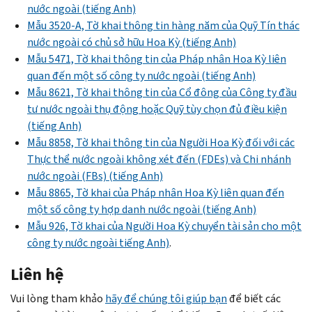
nước ngoài (tiếng Anh)
Mẫu 3520-A, Tờ khai thông tin hàng năm của Quỹ Tín thác
nước ngoài có chủ sở hữu Hoa Kỳ (tiếng Anh)
Mẫu 5471, Tờ khai thông tin của Pháp nhân Hoa Kỳ liên
quan đến một số công ty nước ngoài (tiếng Anh)
Mẫu 8621, Tờ khai thông tin của Cổ đông của Công ty đầu
tư nước ngoài thụ động hoặc Quỹ tùy chọn đủ điều kiện
(tiếng Anh)
Mẫu 8858, Tờ khai thông tin của Người Hoa Kỳ đối với các
Thực thể nước ngoài không xét đến (FDEs) và Chi nhánh
nước ngoài (FBs) (tiếng Anh)
Mẫu 8865, Tờ khai của Pháp nhân Hoa Kỳ liên quan đến
một số công ty hợp danh nước ngoài (tiếng Anh)
Mẫu 926, Tờ khai của Người Hoa Kỳ chuyển tài sản cho một
công ty nước ngoài tiếng Anh)
.
Liên hệ
Vui lòng tham khảo
hãy để chúng tôi giúp bạn
để biết các