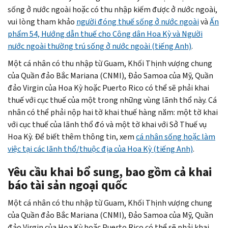
sống ở nước ngoài hoặc có thu nhập kiếm được ở nước ngoài,
vui lòng tham khảo
người đóng thuế sống ở nước ngoài
và
Ấn
phẩm 54, Hướng dẫn thuế cho Công dân Hoa Kỳ và Người
nước ngoài thường trú sống ở nước ngoài (tiếng Anh)
.
Một cá nhân có thu nhập từ Guam, Khối Thịnh vượng chung
của Quần đảo Bắc Mariana (CNMI), Đảo Samoa của Mỹ, Quần
đảo Virgin của Hoa Kỳ hoặc Puerto Rico có thể sẽ phải khai
thuế với cục thuế của một trong những vùng lãnh thổ này. Cá
nhân có thể phải nộp hai tờ khai thuế hàng năm: một tờ khai
với cục thuế của lãnh thổ đó và một tờ khai với Sở Thuế vụ
Hoa Kỳ. Để biết thêm thông tin, xem
cá nhân sống hoặc làm
việc tại các lãnh thổ/thuộc địa của Hoa Kỳ (tiếng Anh)
.
Yêu cầu khai bổ sung, bao gồm cả khai
báo tài sản ngoại quốc
Một cá nhân có thu nhập từ Guam, Khối Thịnh vượng chung
của Quần đảo Bắc Mariana (CNMI), Đảo Samoa của Mỹ, Quần
đảo Virgin của Hoa Kỳ hoặc Puerto Rico có thể sẽ phải khai