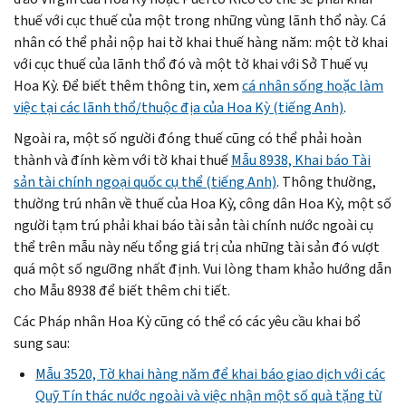
thuế với cục thuế của một trong những vùng lãnh thổ này. Cá
nhân có thể phải nộp hai tờ khai thuế hàng năm: một tờ khai
với cục thuế của lãnh thổ đó và một tờ khai với Sở Thuế vụ
Hoa Kỳ. Để biết thêm thông tin, xem
cá nhân sống hoặc làm
việc tại các lãnh thổ/thuộc địa của Hoa Kỳ (tiếng Anh)
.
Ngoài ra, một số người đóng thuế cũng có thể phải hoàn
thành và đính kèm với tờ khai thuế
Mẫu 8938, Khai báo Tài
sản tài chính ngoại quốc cụ thể (tiếng Anh)
. Thông thường,
thường trú nhân về thuế của Hoa Kỳ, công dân Hoa Kỳ, một số
người tạm trú phải khai báo tài sản tài chính nước ngoài cụ
thể trên mẫu này nếu tổng giá trị của những tài sản đó vượt
quá một số ngưỡng nhất định. Vui lòng tham khảo hướng dẫn
cho Mẫu 8938 để biết thêm chi tiết.
Các Pháp nhân Hoa Kỳ cũng có thể có các yêu cầu khai bổ
sung sau:
Mẫu 3520, Tờ khai hàng năm để khai báo giao dịch với các
Quỹ Tín thác nước ngoài và việc nhận một số quà tặng từ