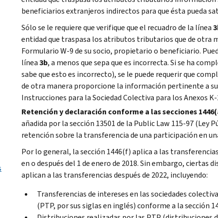
beneficiarios extranjeros indirectos para que ésta pueda sat
Sólo se le requiere que verifique que el recuadro de la línea
3
entidad que traspasa los atributos tributarios que de otra
Formulario W-9 de su socio, propietario o beneficiario. Pue
línea
3b
, a menos que sepa que es incorrecta. Si se ha comp
sabe que esto es incorrecto), se le puede requerir que comp
de otra manera proporcione la información pertinente a su s
Instrucciones para la Sociedad Colectiva para los Anexos K-
Retención y declaración conforme a las secciones 1446(
añadida por la sección 13501 de la
Public Law 115-97
(Ley Pú
retención sobre la transferencia de una participación en un
Por lo general, la sección 1446(f) aplica a las transferenci
en o después del 1 de enero de 2018. Sin embargo, ciertas di
s
aplican a las transferencias después de 2022, incluyendo:
Transferencias de intereses en las sociedades colectiva
(
PTP
, por sus siglas en inglés) conforme a la sección 1
Distribuciones realizadas por las
PTP
(distribuciones d