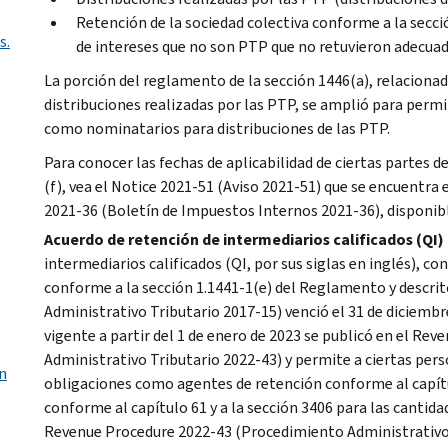
Retención de la sociedad colectiva conforme a la secció
s.
de intereses que no son
PTP
que no retuvieron adecuad
La porción del reglamento de la sección 1446(a), relacionad
distribuciones realizadas por las
PTP
, se amplió para permi
como nominatarios para distribuciones de las
PTP
.
Para conocer las fechas de aplicabilidad de ciertas partes 
(f), vea el
Notice 2021-51
(Aviso 2021-51) que se encuentra 
2021-36
(Boletín de Impuestos Internos 2021-36), disponib
Acuerdo de retención de intermediarios calificados (
QI
)
intermediarios calificados (
QI
, por sus siglas en inglés), c
conforme a la sección 1.1441-1(e) del Reglamento y descrit
Administrativo Tributario 2017-15) venció el 31 de diciembr
vigente a partir del 1 de enero de 2023 se publicó en el
Reve
Administrativo Tributario 2022-43) y permite a ciertas pers
n
obligaciones como agentes de retención conforme al capítu
conforme al capítulo 61 y a la sección 3406 para las cantida
Revenue Procedure 2022-43
(Procedimiento Administrativo 