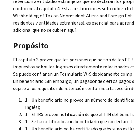
retención a entidades extranjeras que no declaran los prop
conforme al capítulo 4. Estas instrucciones sólo cubren lo b
Withholding of Tax on Nonresident Aliens and Foreign Enti
residentes y entidades extranjeras), es esencial para aprend
adicional que no se cubren aquí.
Propósito
El capítulo 3 provee que las personas que no son de los EE. U
impuestos sobre los ingresos directamente relacionados co
Se puede confiar en un Formulario W-9 debidamente complet
un beneficiario. Sin embargo, un pagador de ciertos pagos 
sujeto a los requisitos de retención conforme a la sección 34
Un beneficiario no provee un número de identifica
inglés);
El
IRS
provee notificación de que el
TIN
del benefic
Se ha notificado a un beneficiario que no declaró t
Un beneficiario no ha certificado que éste no está s