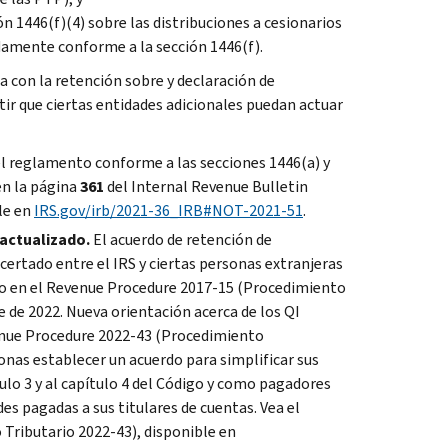
n 1446(f)(4) sobre las distribuciones a cesionarios
amente conforme a la sección 1446(f).
a con la retención sobre y declaración de
tir que ciertas entidades adicionales puedan actuar
del reglamento conforme a las secciones 1446(a) y
en la página
361
del
Internal Revenue Bulletin
le en
IRS.gov/irb/2021-36_IRB#NOT-2021-51
.
 actualizado.
El acuerdo de retención de
oncertado entre el
IRS
y ciertas personas extranjeras
o en el
Revenue Procedure 2017-15
(Procedimiento
e de 2022. Nueva orientación acerca de los
QI
nue Procedure 2022-43
(Procedimiento
onas establecer un acuerdo para simplificar sus
lo 3 y al capítulo 4 del Código y como pagadores
des pagadas a sus titulares de cuentas. Vea el
Tributario 2022-43), disponible en