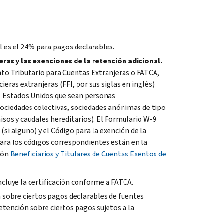
l es el 24% para pagos declarables.
ras y las exenciones de la retención adicional.
to Tributario para Cuentas Extranjeras o
FATCA
,
cieras extranjeras (
FFI
, por sus siglas en inglés)
os Estados Unidos que sean personas
sociedades colectivas, sociedades anónimas de tipo
isos y caudales hereditarios). El Formulario W-9
 (si alguno)
y el
Código para la exención de la
 para los códigos correspondientes están en la
ción
Beneficiarios y Titulares de Cuentas Exentos de
ncluye la certificación conforme a
FATCA
.
 sobre ciertos pagos declarables de fuentes
etención sobre ciertos pagos sujetos a la