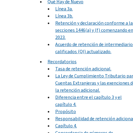
Qué Hay de Nuevo
Línea 3a.
Línea 3b.
Retención y declaración conforme a la
secciones 1446(a) y (f) comenzando e
2023.
Acuerdo de retención de intermediario
calificados (QI) actualizado.
Recordatorios
Tasa de retención adicional.
La Ley de Cumplimiento Tributario pa
Cuentas Extranjeras y las exenciones 
la retención adicional.
Diferencia entre el capítulo 3 y el
capítulo 4.
Propósito
Responsabilidad de retención adiciona
Capítulo 4.
Concordancia de números de