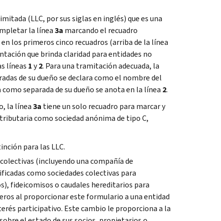
imitada (
LLC
, por sus siglas en inglés) que es una
mpletar la línea
3a
marcando el recuadro
 en los primeros cinco recuadros (arriba de la línea
tación que brinda claridad para entidades no
s líneas
1
y
2
. Para una tramitación adecuada, la
radas de su dueño se declara como el nombre del
a como separada de su dueño se anota en la línea
2
.
, la línea
3a
tiene un solo recuadro para marcar y
 tributaria como sociedad anónima de tipo C,
tinción para las
LLC
.
s colectivas (incluyendo una compañía de
asificadas como sociedades colectivas para
s), fideicomisos o caudales hereditarios para
njeros al proporcionar este formulario a una entidad
terés participativo. Este cambio le proporciona a la
sobre el estado de sus socios, propietarios o