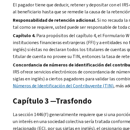
El pagador tiene que deducir, retener y depositar con el
IRS
al beneficiario hasta que se remedie la causa de la retención
Responsabilidad de retención adicional.
Si no recauda la
tal como se requiere, usted puede ser responsable de toda 
Capítulo 4.
Para propósitos del capítulo 4, el Formulario W
instituciones financieras extranjeras (
FFI
) y a entidades no 
inglés) si éstas no declaran todos los titulares de cuentas q
titular de cuenta no provee su
TIN
, entonces la tasa de ret
Concordancia de números de identificación del contrib
IRS
ofrece servicios electrónicos de concordancia de número
siglas en inglés) a ciertos pagadores para validar las com
Números de Identificación del Contribuyente (
TIN
)
, más ad
Capítulo 3 —Trasfondo
La sección 1446(f) generalmente requiere que si una porció
un interés en una sociedad colectiva sería tratada conform
relacionado (
ECI
, por sus siglas en inglés), el cesionario q