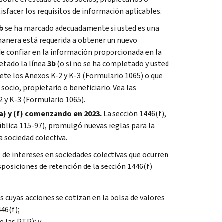
isfacer los requisitos de información aplicables.
b
se ha marcado adecuadamente si usted es una
 manera está requerida a obtener un nuevo
de confiar en la información proporcionada en la
letado la línea
3b
(o si no se ha completado y usted
lete los Anexos K-2 y K-3 (Formulario 1065) o que
ocio, propietario o beneficiario. Vea las
2 y K-3 (Formulario 1065).
a) y (f) comenzando en 2023.
La sección 1446(f),
blica 115-97), promulgó nuevas reglas para la
a sociedad colectiva.
as de intereses en sociedades colectivas que ocurren
sposiciones de retención de la sección 1446(f)
s cuyas acciones se cotizan en la bolsa de valores
446(f);
e las
PTP
); y