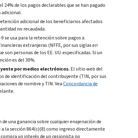
el 24% de los pagos declarables que se han pagado
 adicional.
 retención adicional de los beneficiarios afectados
cantidad no recaudada.
-9 se usa para la retención sobre pagos a
financieras extranjeras (
NFFE
, por sus siglas en
ue son personas de los EE. UU. especificadas. Si un
ención es del 30%.
uyente por medios electrónicos.
El sitio web del
s de identificación del contribuyente (
TIN
, por sus
binaciones de nombre y
TIN
. Vea
Concordancia de
elante.
n de una ganancia sobre cualquier enajenación de
e a la sección 864(c)(8) como ingreso directamente
ue compra un interés de un cesionista no