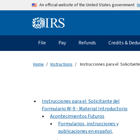
Skip to main content
H
An official website of the United States government
Information Menu
Main navigation
File
Pay
Refunds
Credits & Dedu
Home
Instructions
Instrucciones para el Solicitante
Instrucciones para el Solicitante del
Formulario W-9 - Material Introductorio
Acontecimientos Futuros
Formularios, instrucciones y
publicaciones en español.