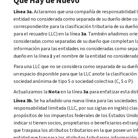
Qué Hay de Nuevo
Línea 3a.
Aclaramos que una compañía de responsabilidad l
entidad no considerada como separada de su dueño debe co
correspondiente para la clasificación tributaria de su dueño
para el recuadro
LLC
) en la línea
3a
. También añadimos orien
consideradas como separadas de su dueño que completan la
información para las entidades no consideradas como sepa
dueño en la línea
1
y el nombre de la entidad no considerad
Para una
LLC
que no se considera como separada de su dueño
un espacio disponible para que la
LLC
anote la clasificación
sociedad anónima de tipo S o sociedad colectiva (C, S o P).
Actualizamos la
Nota
en la línea
3a
para enfatizar esta dis
Línea 3b.
Se ha añadido una nueva línea para las sociedade
responsabilidad limitada (
LLC
, por sus siglas en inglés) cl
propósitos de los impuestos federales de los Estados Unido
indicar si tienen socios, propietarios o beneficiarios extra
que traspasa los atributos tributarios en la que posee un in
entidad que traspasa los atributos tributarios información 