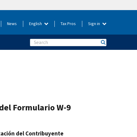
News
English
Tax Pros
Sign in
Search
 del Formulario W-9
icación del Contribuyente