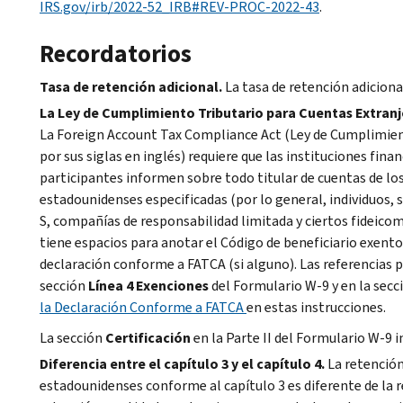
IRS.gov/irb/2022-52_IRB#REV-PROC-2022-43
.
Recordatorios
Tasa de retención adicional.
La tasa de retención adiciona
La Ley de Cumplimiento Tributario para Cuentas Extranje
La
Foreign Account Tax Compliance Act
(Ley de Cumplimien
por sus siglas en inglés) requiere que las instituciones finan
participantes informen sobre todo titular de cuentas de l
estadounidenses especificadas (por lo general, individuos, 
S, compañías de responsabilidad limitada y ciertos fideicom
tiene espacios para anotar el
Código de beneficiario exento
declaración conforme a FATCA (si alguno)
. Las referencias
sección
Línea 4 Exenciones
del Formulario W-9 y en la sec
la Declaración Conforme a
FATCA
en estas instrucciones.
La sección
Certificación
en la Parte II del Formulario W-9 i
Diferencia entre el capítulo 3 y el capítulo 4.
La retención
estadounidenses conforme al capítulo 3 es diferente de la r