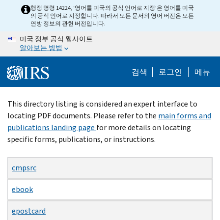
Skip
행정 명령 14224, ‘영어를 미국의 공식 언어로 지정’은 영어를 미국
의 공식 언어로 지정합니다. 따라서 모든 문서의 영어 버전은 모든
to
연방 정보의 관헌 버전입니다.
main
미국 정부 공식 웹사이트
content
알아보는 방법
검색
로그인
메뉴
Beginning
This directory listing is considered an expert interface to
of
locating PDF documents. Please refer to the
main forms and
main
publications landing page
for more details on locating
content
specific forms, publications, or instructions.
cmpsrc
ebook
epostcard