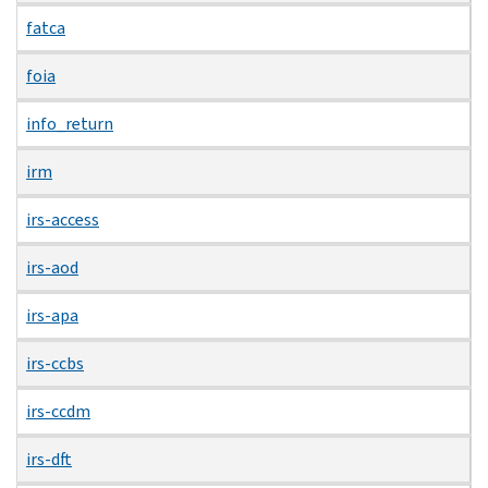
fatca
foia
info_return
irm
irs-access
irs-aod
irs-apa
irs-ccbs
irs-ccdm
irs-dft