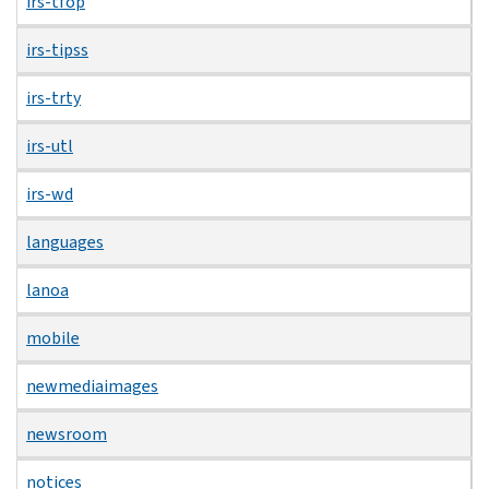
irs-tfop
irs-tipss
irs-trty
irs-utl
irs-wd
languages
lanoa
mobile
newmediaimages
newsroom
notices