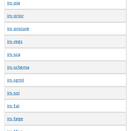
irs-pia
irs-prior
irs-procure
irs-regs
irs-sca
irs-schema
irs-sgml
irs-soi
irs-tai
irs-tege