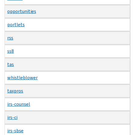
opportunities
portlets
rss
ss8
tas
whistleblower
taxpros
irs-counsel
irs-ci
irs-sbse