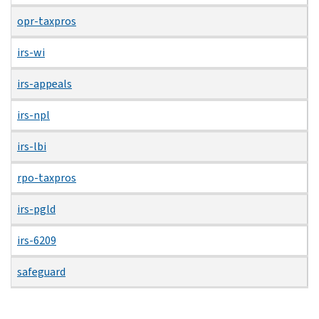
opr-taxpros
irs-wi
irs-appeals
irs-npl
irs-lbi
rpo-taxpros
irs-pgld
irs-6209
safeguard