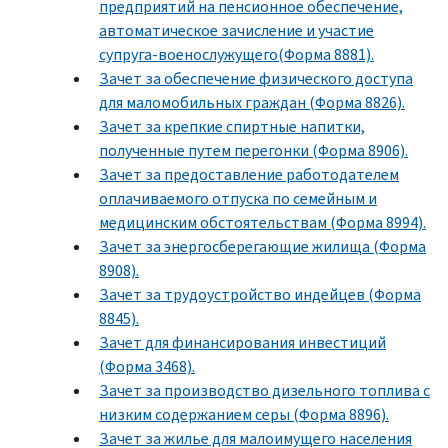
предприятий на пенсионное обеспечение,
автоматическое зачисление и участие
супруга-военослужущего(Форма 8881).
Зачет за обеспечение физического доступа
для маломобильных граждан (Форма 8826).
Зачет за крепкие спиртные напитки,
полученные путем перегонки (Форма 8906).
Зачет за предоставление работодателем
оплачиваемого отпуска по семейным и
медицинским обстоятельствам (Форма 8994).
Зачет за энергосберегающие жилища (Форма
8908).
Зачет за трудоустройство индейцев (Форма
8845).
Зачет для финансирования инвестиций
(Форма 3468).
Зачет за производство дизельного топлива с
низким содержанием серы (Форма 8896).
Зачет за жилье для малоимущего населения