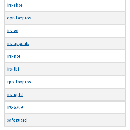
irs-sbse
opr-taxpros
irs-wi
irs-appeals
irs-npl
irs-lbi
rpo-taxpros
irs-pgld
irs-6209
safeguard