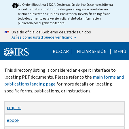
Skip
La Orden Ejecutiva 14224, Designación del inglés como el idioma
oficial de los Estados Unidos, designa al inglés como el idioma
to
oficial de los Estados Unidos. Por lo tanto, la versión en inglés de
main
todo documento es la versión oficial de toda información
publicada por el gobierno federal.
content
Un sitio oficial del Gobierno de Estados Unidos
Así es como usted puede verificarlo
BUSCAR
INICIAR SESIÓN
MENÚ
Beginning
This directory listing is considered an expert interface to
of
locating PDF documents. Please refer to the
main forms and
main
publications landing page
for more details on locating
content
specific forms, publications, or instructions.
cmpsrc
ebook