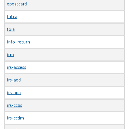
epostcard
fatca
foia
info_return
irm
irs-access
irs-aod
irs-apa
irs-ccbs
irs-ccdm