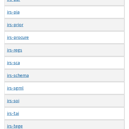
irs-pia
irs-prior
irs-procure
irs-regs
irs-sca
irs-schema
irs-sgml
irs-soi
irs-tai
irs-tege