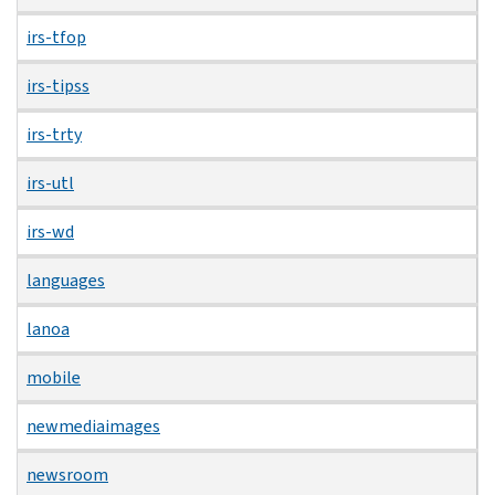
irs-tfop
irs-tipss
irs-trty
irs-utl
irs-wd
languages
lanoa
mobile
newmediaimages
newsroom