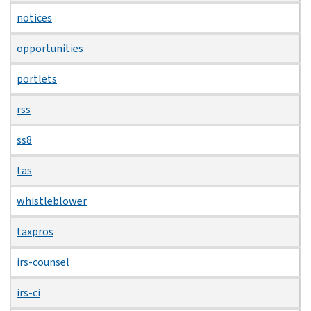
notices
opportunities
portlets
rss
ss8
tas
whistleblower
taxpros
irs-counsel
irs-ci