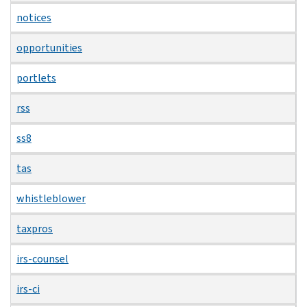
notices
opportunities
portlets
rss
ss8
tas
whistleblower
taxpros
irs-counsel
irs-ci