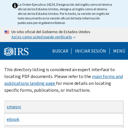
Skip
La Orden Ejecutiva 14224, Designación del inglés como el idioma
oficial de los Estados Unidos, designa al inglés como el idioma
to
oficial de los Estados Unidos. Por lo tanto, la versión en inglés de
main
todo documento es la versión oficial de toda información
publicada por el gobierno federal.
content
Un sitio oficial del Gobierno de Estados Unidos
Así es como usted puede verificarlo
BUSCAR
INICIAR SESIÓN
MENÚ
Beginning
This directory listing is considered an expert interface to
of
locating PDF documents. Please refer to the
main forms and
main
publications landing page
for more details on locating
content
specific forms, publications, or instructions.
cmpsrc
ebook