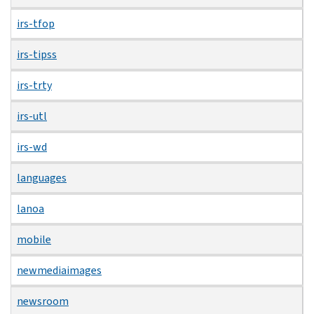
irs-tfop
irs-tipss
irs-trty
irs-utl
irs-wd
languages
lanoa
mobile
newmediaimages
newsroom