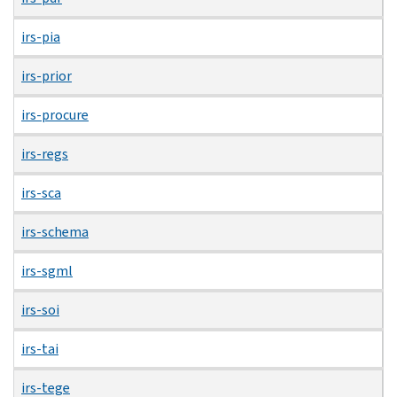
irs-pia
irs-prior
irs-procure
irs-regs
irs-sca
irs-schema
irs-sgml
irs-soi
irs-tai
irs-tege