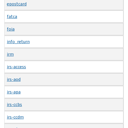
epostcard
fatca
foia
info_return
irm
irs-access
irs-aod
irs-apa
irs-ccbs
irs-ccdm