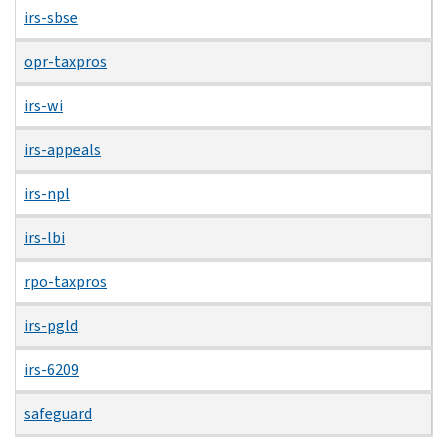
irs-sbse
opr-taxpros
irs-wi
irs-appeals
irs-npl
irs-lbi
rpo-taxpros
irs-pgld
irs-6209
safeguard