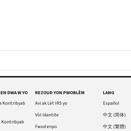
EN DWA W YO
REZOUD YON PWOBLÈM
LANG
a Kontribyab
Avi ak Lèt IRS yo
Español
Vòl Idantite
中文 (简体)
u Kontribyab
Fwod enpo
中文 (繁體)