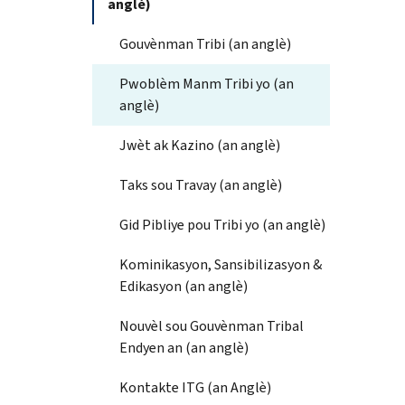
anglè)
Gouvènman Tribi (an anglè)
Pwoblèm Manm Tribi yo (an
anglè)
Jwèt ak Kazino (an anglè)
Taks sou Travay (an anglè)
Gid Pibliye pou Tribi yo (an anglè)
Kominikasyon, Sansibilizasyon &
Edikasyon (an anglè)
Nouvèl sou Gouvènman Tribal
Endyen an (an anglè)
Kontakte ITG (an Anglè)