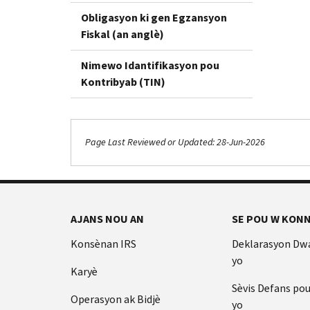
Obligasyon ki gen Egzansyon
Fiskal (an anglè)
Nimewo Idantifikasyon pou
Kontribyab (TIN)
Page Last Reviewed or Updated: 28-Jun-2026
AJANS NOU AN
SE POU W KONN
Konsènan IRS
Deklarasyon Dw
yo
Karyè
Sèvis Defans po
Operasyon ak Bidjè
yo