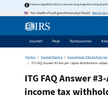
Skip
Òdonans Egzekitif 14224, ki deziyen lang angle kòm lang ofisyèl E
to
Men ki jan
Yon sitwèb ofisyèl gouvènman peyi Etazini
main
content
Information
Menu
Soumèt
Peye
Ranbousman
Kre
Navigasyon
prensipal
Paj Kay
Soumèt Rapò a
Gouvènman Tribi Endyen (an 
ITG FAQ Answer #3-Are per capita distributions subjec
ITG FAQ Answer #3-A
income tax withhol