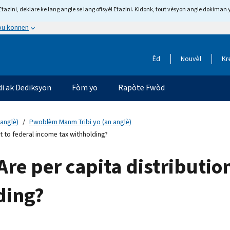
tazini, deklare ke lang angle se lang ofisyèl Etazini. Kidonk, tout vèsyon angle dokiman 
 ou konnen
Èd
Nouvèl
Kr
di ak Dediksyon
Fòm yo
Rapòte Fwòd
anglè)
Pwoblèm Manm Tribi yo (an anglè)
t to federal income tax withholding?
re per capita distribution
ding?