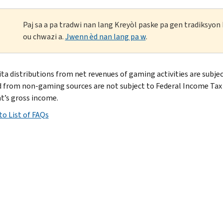
Paj sa a pa tradwi nan lang Kreyòl paske pa gen tradiksyo
ou chwazi a.
Jwenn èd nan lang pa w
.
ita distributions from net revenues of gaming activities are subje
d from non-gaming sources are not subject to Federal Income Tax w
nt’s gross income.
to List of FAQs