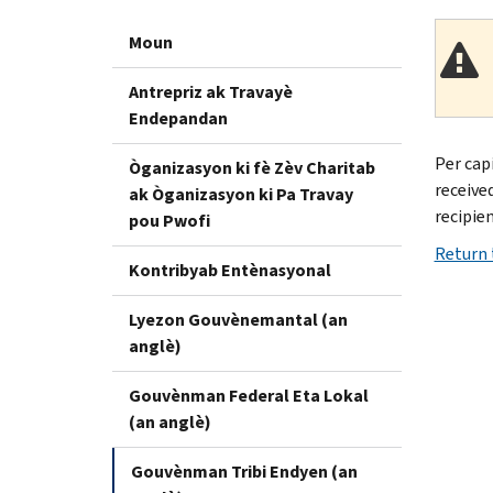
Moun
Antrepriz ak Travayè
Endepandan
Per cap
Òganizasyon ki fè Zèv Charitab
receive
ak Òganizasyon ki Pa Travay
recipie
pou Pwofi
Return 
Kontribyab Entènasyonal
Lyezon Gouvènemantal (an
anglè)
Gouvènman Federal Eta Lokal
(an anglè)
Gouvènman Tribi Endyen (an