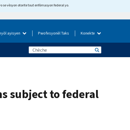
yo se vèsyon otorite tout enfòmasyon federal yo.
eyòl ayisyen
Pwofesyonèl Taks
Konekte
s subject to federal