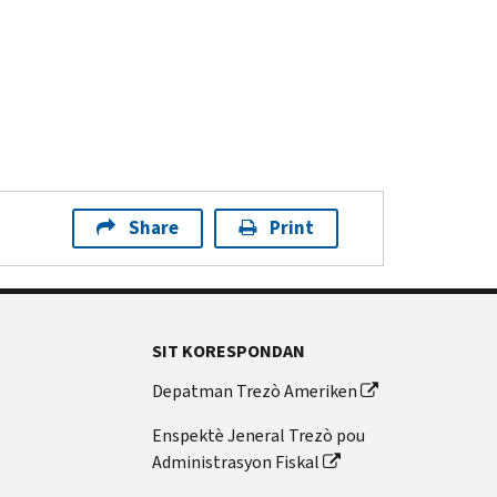
Share
Print
SIT KORESPONDAN
Depatman Trezò Ameriken
Enspektè Jeneral Trezò pou
Administrasyon Fiskal