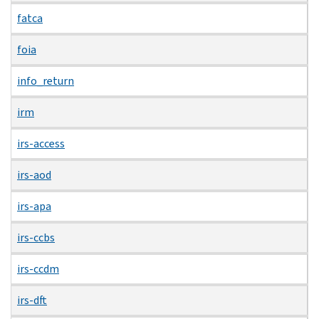
fatca
foia
info_return
irm
irs-access
irs-aod
irs-apa
irs-ccbs
irs-ccdm
irs-dft