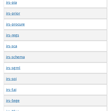
irs-pia
irs-prior
irs-procure
irs-regs
irs-sca
irs-schema
irs-sgml
irs-soi
irs-tai
irs-tege