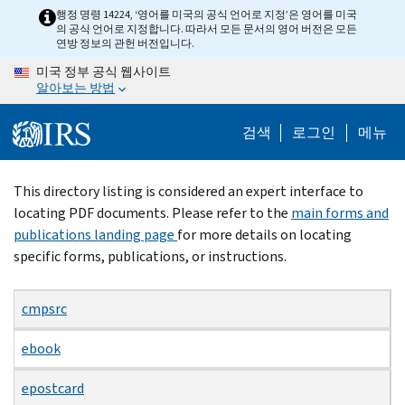
Skip
행정 명령 14224, ‘영어를 미국의 공식 언어로 지정’은 영어를 미국
의 공식 언어로 지정합니다. 따라서 모든 문서의 영어 버전은 모든
to
연방 정보의 관헌 버전입니다.
main
미국 정부 공식 웹사이트
content
알아보는 방법
검색
로그인
메뉴
Beginning
This directory listing is considered an expert interface to
of
locating PDF documents. Please refer to the
main forms and
main
publications landing page
for more details on locating
content
specific forms, publications, or instructions.
cmpsrc
ebook
epostcard