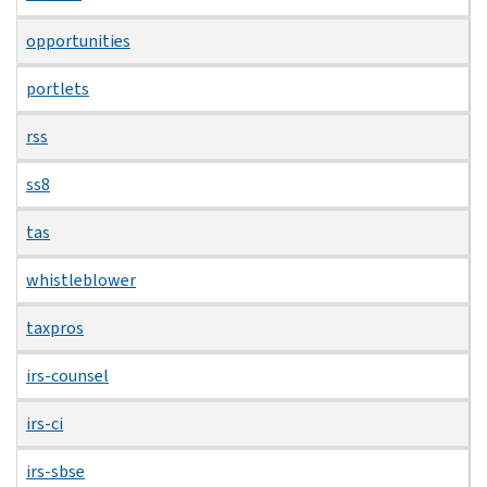
opportunities
portlets
rss
ss8
tas
whistleblower
taxpros
irs-counsel
irs-ci
irs-sbse