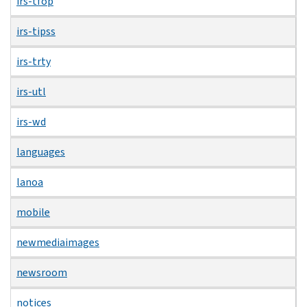
irs-tfop
irs-tipss
irs-trty
irs-utl
irs-wd
languages
lanoa
mobile
newmediaimages
newsroom
notices