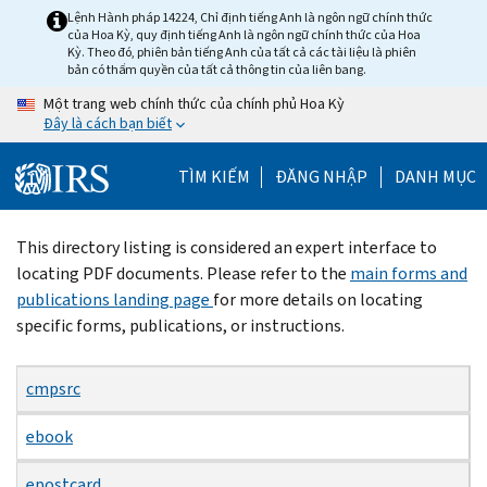
Skip
Lệnh Hành pháp 14224, Chỉ định tiếng Anh là ngôn ngữ chính thức
của Hoa Kỳ, quy định tiếng Anh là ngôn ngữ chính thức của Hoa
to
Kỳ. Theo đó, phiên bản tiếng Anh của tất cả các tài liệu là phiên
main
bản có thẩm quyền của tất cả thông tin của liên bang.
content
Một trang web chính thức của chính phủ Hoa Kỳ
Đây là cách bạn biết
TÌM KIẾM
ĐĂNG NHẬP
DANH MỤC
Beginning
This directory listing is considered an expert interface to
of
locating PDF documents. Please refer to the
main forms and
main
publications landing page
for more details on locating
content
specific forms, publications, or instructions.
cmpsrc
ebook
epostcard