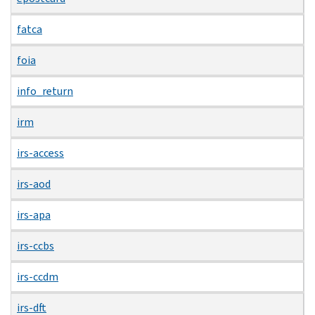
fatca
foia
info_return
irm
irs-access
irs-aod
irs-apa
irs-ccbs
irs-ccdm
irs-dft