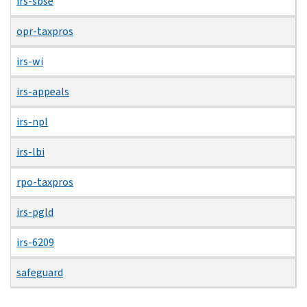
irs-sbse
opr-taxpros
irs-wi
irs-appeals
irs-npl
irs-lbi
rpo-taxpros
irs-pgld
irs-6209
safeguard