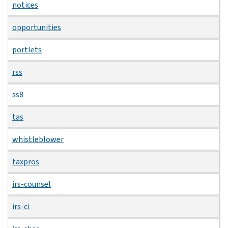
notices
opportunities
portlets
rss
ss8
tas
whistleblower
taxpros
irs-counsel
irs-ci