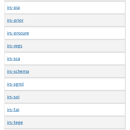
irs-pia
irs-prior
irs-procure
irs-regs
irs-sca
irs-schema
irs-sgml
irs-soi
irs-tai
irs-tege