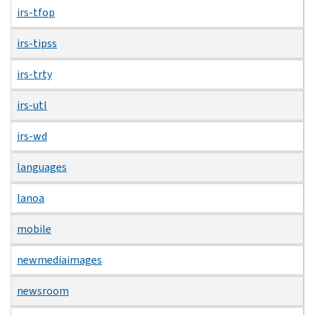
irs-tfop
irs-tipss
irs-trty
irs-utl
irs-wd
languages
lanoa
mobile
newmediaimages
newsroom