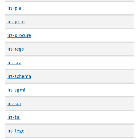
irs-pia
irs-prior
irs-procure
irs-regs
irs-sca
irs-schema
irs-sgml
irs-soi
irs-tai
irs-tege