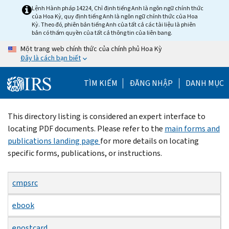
Skip
Lệnh Hành pháp 14224, Chỉ định tiếng Anh là ngôn ngữ chính thức
của Hoa Kỳ, quy định tiếng Anh là ngôn ngữ chính thức của Hoa
to
Kỳ. Theo đó, phiên bản tiếng Anh của tất cả các tài liệu là phiên
main
bản có thẩm quyền của tất cả thông tin của liên bang.
content
Một trang web chính thức của chính phủ Hoa Kỳ
Đây là cách bạn biết
TÌM KIẾM
ĐĂNG NHẬP
DANH MỤC
Beginning
This directory listing is considered an expert interface to
of
locating PDF documents. Please refer to the
main forms and
main
publications landing page
for more details on locating
content
specific forms, publications, or instructions.
cmpsrc
ebook
epostcard