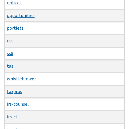
notices
opportunities
portlets
rss
ss8
tas
whistleblower
taxpros
irs-counsel
irs-ci