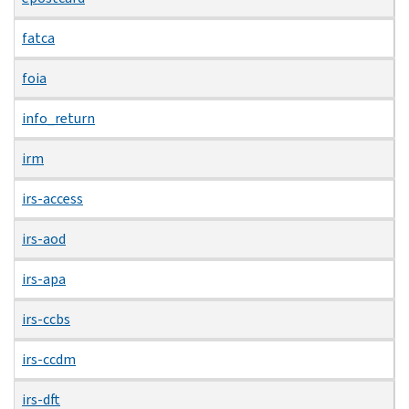
fatca
foia
info_return
irm
irs-access
irs-aod
irs-apa
irs-ccbs
irs-ccdm
irs-dft