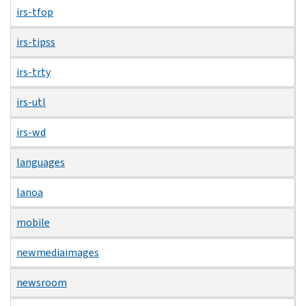
irs-tfop
irs-tipss
irs-trty
irs-utl
irs-wd
languages
lanoa
mobile
newmediaimages
newsroom