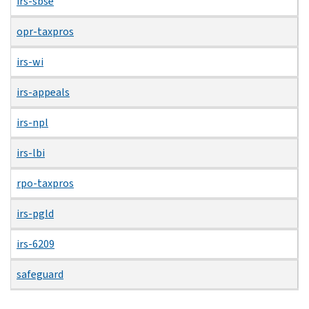
irs-sbse
opr-taxpros
irs-wi
irs-appeals
irs-npl
irs-lbi
rpo-taxpros
irs-pgld
irs-6209
safeguard