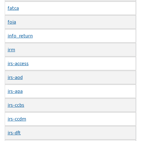
fatca
foia
info_return
irm
irs-access
irs-aod
irs-apa
irs-ccbs
irs-ccdm
irs-dft