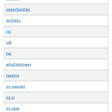
opportunities
portlets
rss
ss8
tas
whistleblower
taxpros
irs-counsel
irs-ci
irs-sbse