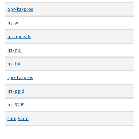
opr-taxpros
irs-wi
irs-appeals
irs-npl
irs-lbi
rpo-taxpros
irs-pgld
irs-6209
safeguard