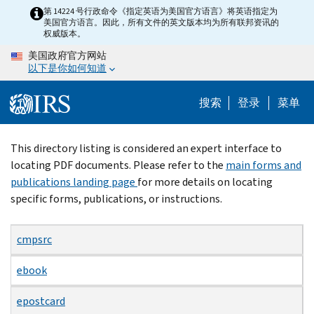
Skip
第 14224 号行政命令《指定英语为美国官方语言》将英语指定为
美国官方语言。因此，所有文件的英文版本均为所有联邦资讯的
to
权威版本。
main
美国政府官方网站
content
以下是你如何知道
搜索
登录
菜单
Beginning
This directory listing is considered an expert interface to
of
locating PDF documents. Please refer to the
main forms and
main
publications landing page
for more details on locating
content
specific forms, publications, or instructions.
cmpsrc
ebook
epostcard