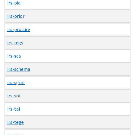
irs-pia
irs-prior
irs-procure
irs-regs
irs-sca
irs-schema
irs-sgml
irs-soi
irs-tai
irs-tege