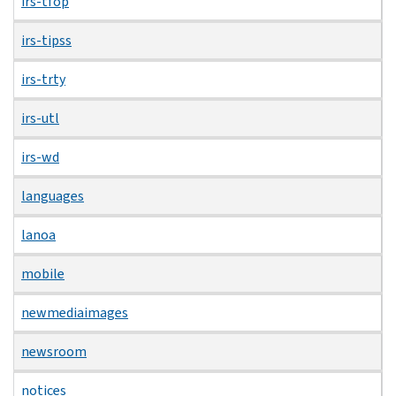
irs-tfop
irs-tipss
irs-trty
irs-utl
irs-wd
languages
lanoa
mobile
newmediaimages
newsroom
notices