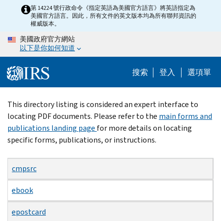
Skip
第 14224 號行政命令《指定英語為美國官方語言》將英語指定為
美國官方語言。因此，所有文件的英文版本均為所有聯邦資訊的
to
權威版本。
main
美國政府官方網站
content
以下是你如何知道
搜索
登入
選項單
Beginning
This directory listing is considered an expert interface to
of
locating PDF documents. Please refer to the
main forms and
main
publications landing page
for more details on locating
content
specific forms, publications, or instructions.
cmpsrc
ebook
epostcard