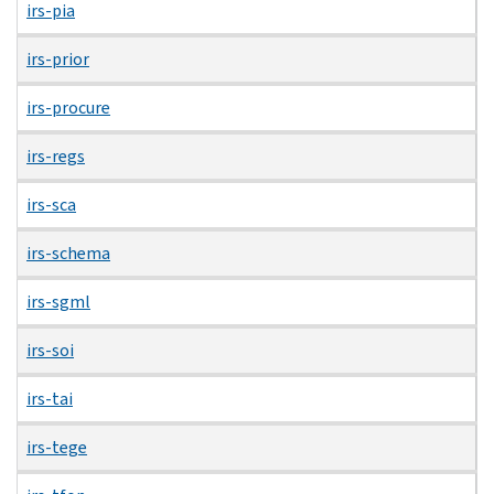
irs-pia
irs-prior
irs-procure
irs-regs
irs-sca
irs-schema
irs-sgml
irs-soi
irs-tai
irs-tege