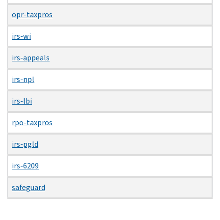
opr-taxpros
irs-wi
irs-appeals
irs-npl
irs-lbi
rpo-taxpros
irs-pgld
irs-6209
safeguard