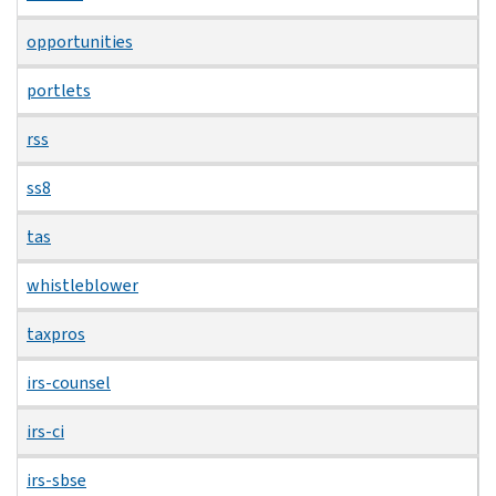
opportunities
portlets
rss
ss8
tas
whistleblower
taxpros
irs-counsel
irs-ci
irs-sbse