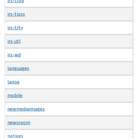
irs-tfop
irs-tipss
irs-trty
irs-utl
irs-wd
languages
lanoa
mobile
newmediaimages
newsroom
notices