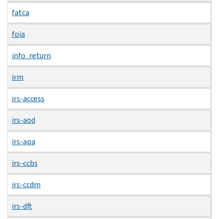
fatca
foia
info_return
irm
irs-access
irs-aod
irs-apa
irs-ccbs
irs-ccdm
irs-dft