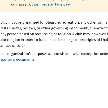
ou chwazi a.
Jwenn èd nan lang pa w
.
l club must be organized for pleasure, recreation, and other simila
if its charter, by laws, or other governing instrument, or any wri
 any person based on race, color, or religion. A club may, however
ular religion in order to further the teachings or principles of that
ar race or color.
 an organization's purposes are consistent with exemption under 
rganizing documents
.