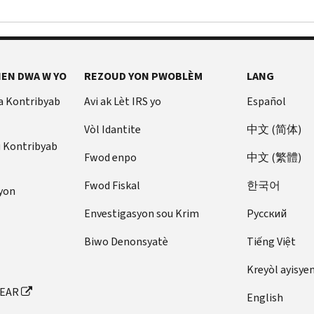
EN DWA W YO
REZOUD YON PWOBLÈM
LANG
a Kontribyab
Avi ak Lèt IRS yo
Español
Vòl Idantite
中文 (简体)
u Kontribyab
Fwod enpo
中文 (繁體)
Fwod Fiskal
한국어
yon
Envestigasyon sou Krim
Pусский
Biwo Denonsyatè
Tiếng Việt
Kreyòl ayisye
FEAR
English