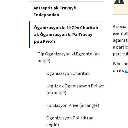
Antrepriz ak Travayè
Endepandan
A socia
Òganizasyon ki fè Zèv Charitab
exempt 
ak Òganizasyon ki Pa Travay
against
pou Pwofi
a partic
Tip Òganizasyon ki Egzante (an
particul
anglè)
Whether
on its
o
Òganizasyon Charitab
Legliz ak Òganizasyon Relijye
(an anglè)
Fondasyon Prive (an anglè)
Òganizasyon Politik (an
anglè)