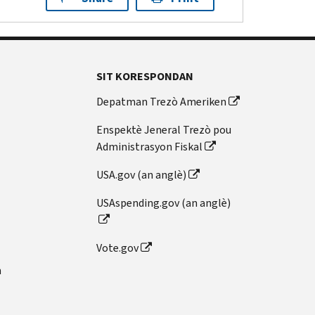
SIT KORESPONDAN
Depatman Trezò Ameriken
Enspektè Jeneral Trezò pou
Administrasyon Fiskal
USA.gov (an anglè)
USAspending.gov (an anglè)
Vote.gov
n