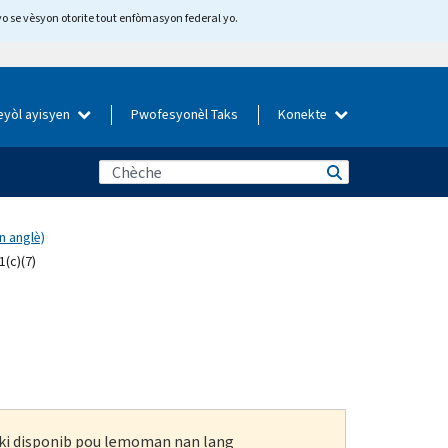
yo se vèsyon otorite tout enfòmasyon federal yo.
eyòl ayisyen
Pwofesyonèl Taks
Konekte
n anglè)
(c)(7)
n ki disponib pou lemoman nan lang