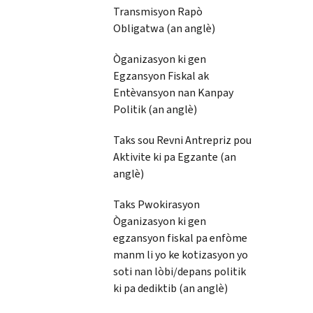
Transmisyon Rapò
Obligatwa (an anglè)
Òganizasyon ki gen
Egzansyon Fiskal ak
Entèvansyon nan Kanpay
Politik (an anglè)
Taks sou Revni Antrepriz pou
Aktivite ki pa Egzante (an
anglè)
Taks Pwokirasyon
Òganizasyon ki gen
egzansyon fiskal pa enfòme
manm li yo ke kotizasyon yo
soti nan lòbi/depans politik
ki pa dediktib (an anglè)