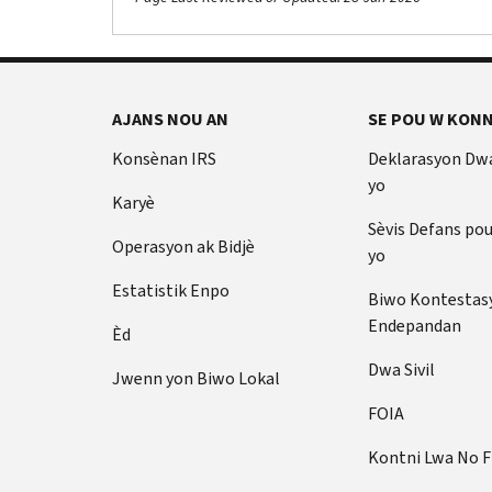
AJANS NOU AN
SE POU W KONN
Konsènan IRS
Deklarasyon Dw
yo
Karyè
Sèvis Defans po
Operasyon ak Bidjè
yo
Estatistik Enpo
Biwo Kontestas
Endepandan
Èd
Dwa Sivil
Jwenn yon Biwo Lokal
FOIA
Kontni Lwa No 