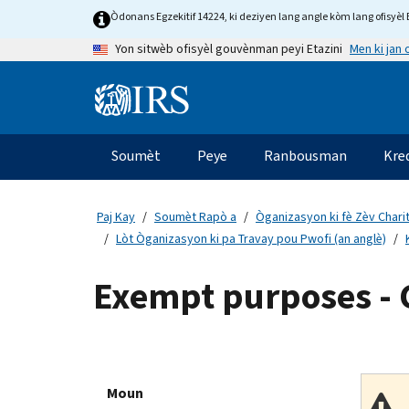
Skip
Òdonans Egzekitif 14224, ki deziyen lang angle kòm lang ofisyèl E
to
Men ki jan
Yon sitwèb ofisyèl gouvènman peyi Etazini
main
content
Information
Menu
Soumèt
Peye
Ranbousman
Kre
Navigasyon
prensipal
Paj Kay
Soumèt Rapò a
Òganizasyon ki fè Zèv Chari
Lòt Òganizasyon ki pa Travay pou Pwofi (an anglè)
Exempt purposes - C
Moun