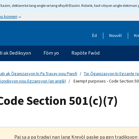
tazini, deklare ke lang angle se lang ofisyèl Etazini. Kidonk, tout vèsyon angle dokiman 
 ou konnen
Èd
Nouvèl
Kr
di ak Dediksyon
Fòm yo
Rapòte Fwòd
tab ak Òganizasyon ki Pa Travay pou Pwofi
Tip Òganizasyon ki Egzante (a
Kondisyon pou Egzansyon (an anglè)
Exempt purposes - Code Section 501
ode Section 501(c)(7)
Paj sa a pa tradwi nan lang Kreyòl paske pa gen tradiksyo