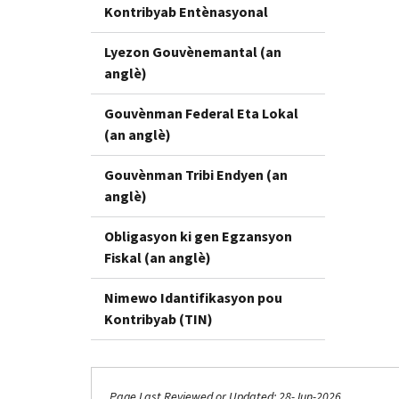
Kontribyab Entènasyonal
Lyezon Gouvènemantal (an
anglè)
Gouvènman Federal Eta Lokal
(an anglè)
Gouvènman Tribi Endyen (an
anglè)
Obligasyon ki gen Egzansyon
Fiskal (an anglè)
Nimewo Idantifikasyon pou
Kontribyab (TIN)
Page Last Reviewed or Updated: 28-Jun-2026