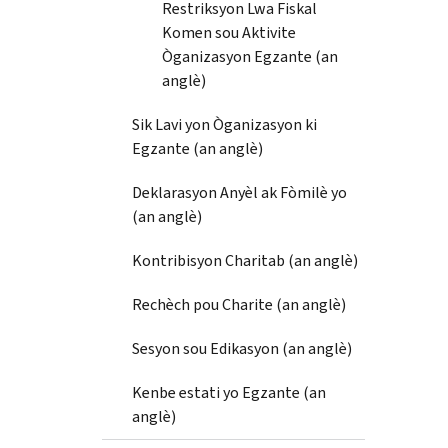
Restriksyon Lwa Fiskal
Komen sou Aktivite
Òganizasyon Egzante (an
anglè)
Sik Lavi yon Òganizasyon ki
Egzante (an anglè)
Deklarasyon Anyèl ak Fòmilè yo
(an anglè)
Kontribisyon Charitab (an anglè)
Rechèch pou Charite (an anglè)
Sesyon sou Edikasyon (an anglè)
Kenbe estati yo Egzante (an
anglè)