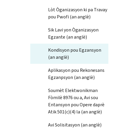
Lòt Òganizasyon ki pa Travay
pou Pwofi (an anglè)
Sik Lavi yon Òganizasyon
Egzante (an anglè)
Kondisyon pou Egzansyon
(an anglè)
Aplikasyon pou Rekonesans
Egzanpsyon (an anglè)
Soumèt Elektwonikman
Fòmilè 8976 ou a, Avi sou
Entansyon pou Opere daprè
Atik 501(c)(4) la (an anglè)
Avi Solisitasyon (an anglè)