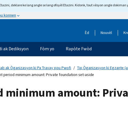
tazini, deklare ke lang angle se lang ofisyèl Etazini. Kidonk, tout vèsyon angle dokiman 
 ou konnen
Èd
Nouvèl
Kr
di ak Dediksyon
Fòm yo
Rapòte Fwòd
tab ak Òganizasyon ki Pa Travay pou Pwofi
Tip Òganizasyon ki Egzante (a
t period minimum amount: Private foundation set-aside
d minimum amount: Privat