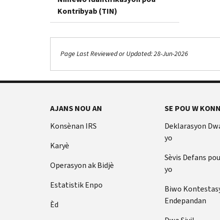
Kontribyab (TIN)
Page Last Reviewed or Updated: 28-Jun-2026
AJANS NOU AN
SE POU W KONN
Konsènan IRS
Deklarasyon Dw
yo
Karyè
Sèvis Defans po
Operasyon ak Bidjè
yo
Estatistik Enpo
Biwo Kontestas
Endepandan
Èd