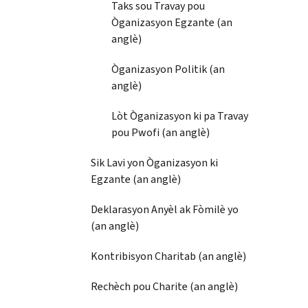
Taks sou Travay pou
Òganizasyon Egzante (an
anglè)
Òganizasyon Politik (an
anglè)
Lòt Òganizasyon ki pa Travay
pou Pwofi (an anglè)
Sik Lavi yon Òganizasyon ki
Egzante (an anglè)
Deklarasyon Anyèl ak Fòmilè yo
(an anglè)
Kontribisyon Charitab (an anglè)
Rechèch pou Charite (an anglè)