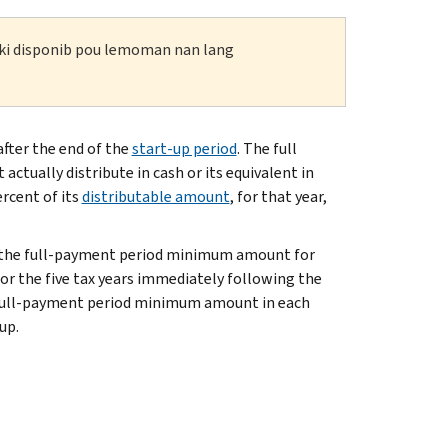
n ki disponib pou lemoman nan lang
after the end of the
start-up period
. The full
ually distribute in cash or its equivalent in
rcent of its
distributable amount
, for that year,
ng the full-payment period minimum amount for
r the five tax years immediately following the
he full-payment period minimum amount in each
up.