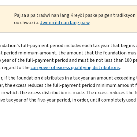
Paj sa a pa tradwi nan lang Kreyòl paske pa gen tradiksyo
ou chwazi a.
Jwenn èd nan lang pa w
.
ndation's full-payment period includes each tax year that begins 
 period minimum amount, the amount that the foundation must act
x year of the full-payment period and must be not less than 100 pe
 regard to the
carryover of excess qualifying distributions
.
, if the foundation distributes in a tax year an amount exceedi
ar, the excess reduces the full-payment period minimum amount fo
r in which the excess distribution is made. The excess reduces t
ve tax year of the five-year period, in order, until completely used 