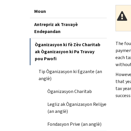
Moun
Antrepriz ak Travayè
Endepandan
The fou
Òganizasyon ki fè Zèv Charitab
payment
ak Òganizasyon ki Pa Travay
each ta
pou Pwofi
without
Tip Òganizasyon ki Egzante (an
However
anglè)
that ye
tax yea
Òganizasyon Charitab
successi
Legliz ak Òganizasyon Relijye
(an anglè)
Fondasyon Prive (an anglè)