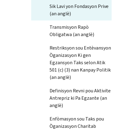
Sik Lavi yon Fondasyon Prive
(an anglè)
Transmisyon Rapò
Obligatwa (an anglè)
Restriksyon sou Entèvansyon
Òganizasyon Ki gen
Egzansyon Taks selon Atik
501 (c) (3) nan Kanpay Politik
(an anglè)
Definisyon Revni pou Aktivite
Antrepriz ki Pa Egzante (an
anglè)
Enfòmasyon sou Taks pou
Òganizasyon Charitab