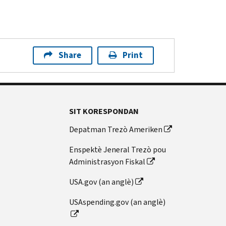
Share
Print
SIT KORESPONDAN
Depatman Trezò Ameriken
Enspektè Jeneral Trezò pou
Administrasyon Fiskal
USA.gov (an anglè)
USAspending.gov (an anglè)