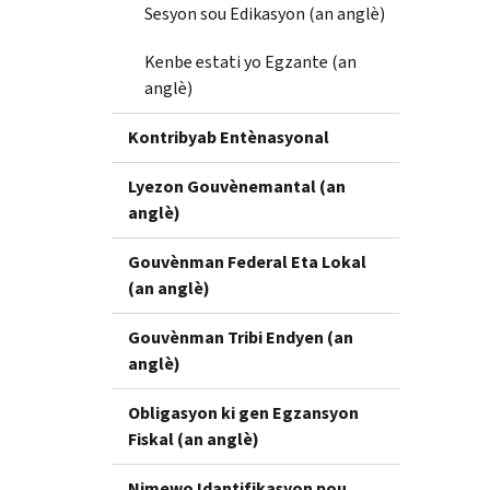
Sesyon sou Edikasyon (an anglè)
Kenbe estati yo Egzante (an
anglè)
Kontribyab Entènasyonal
Lyezon Gouvènemantal (an
anglè)
Gouvènman Federal Eta Lokal
(an anglè)
Gouvènman Tribi Endyen (an
anglè)
Obligasyon ki gen Egzansyon
Fiskal (an anglè)
Nimewo Idantifikasyon pou