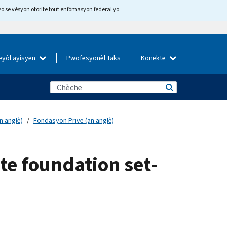
yo se vèsyon otorite tout enfòmasyon federal yo.
eyòl ayisyen
Pwofesyonèl Taks
Konekte
n anglè)
Fondasyon Prive (an anglè)
e foundation set-