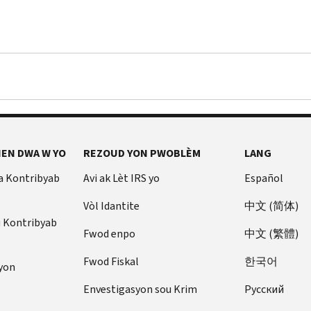
EN DWA W YO
REZOUD YON PWOBLÈM
LANG
a Kontribyab
Avi ak Lèt IRS yo
Español
Vòl Idantite
中文 (简体)
u Kontribyab
Fwod enpo
中文 (繁體)
Fwod Fiskal
한국어
yon
Envestigasyon sou Krim
Pусский